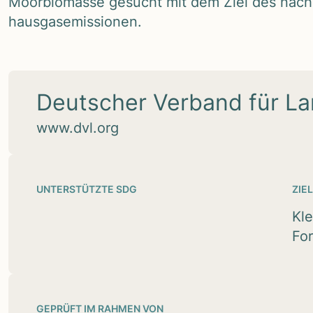
Moor­bio­masse gesucht mit dem Ziel des nach­ha
haus­gas­emis­sio­nen.
Deutscher Verband für La
www.dvl.org
UNTERSTÜTZTE SDG
ZIE
Kle
For
GEPRÜFT IM RAHMEN VON