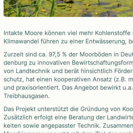
Intakte Moore kön­nen viel mehr Koh­len­stoffe 
Kli­ma­wan­del füh­ren zu einer Ent­wäs­se­rung, b
Zur­zeit sind ca. 97,5 % der Moor­bö­den in Deut
den­burg zu inno­va­ti­ven Bewirt­schaf­tungs­for
von Land­tech­nik und berät hin­sicht­lich För­der­
schutz, hat einen koope­ra­ti­ven Ansatz (z.B. m
und pra­xis­ori­en­tiert. Das Ange­bot bewirkt u
Treib­haus­ga­sen.
Das Pro­jekt unter­stützt die Grün­dung von Koop
Zusätz­lich erfolgt eine Bera­tung der Land­wirte 
kei­ten sowie ange­pass­ter Tech­nik. Zusam­men