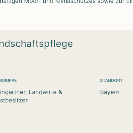
l­ti­gen Moor- und Kli­ma­schut­zes sowie zur Ein
ndschaftspflege
LGRUPPE
STANDORT
ingärtner, Landwirte &
Bayern
stbesitzer