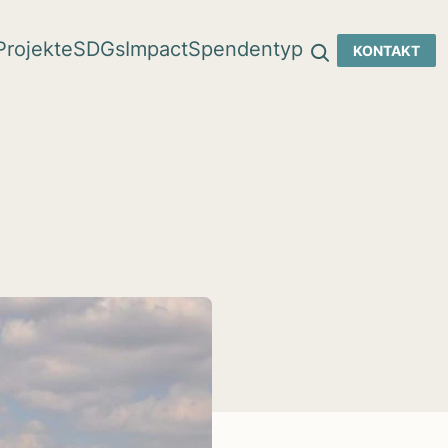
Pro­jekte
SDGs
Impact
Spen­den­typ
KON­TAKT