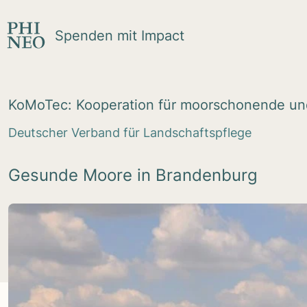
Zum Inhalt springen
Spenden mit Impact
KoMo­Tec: Koope­ra­tion für moor­scho­nende und
Deutscher Verband für Landschaftspflege
Gesunde Moore in Brandenburg