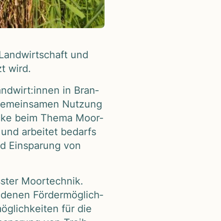
Land­wirt­schaft und
zt wird.
ndwirt:innen in Bran­
r gemein­sa­men Nut­zung
lü­cke beim Thema Moor­
 und arbei­tet bedarfs
nd Ein­spa­rung von
­ter Moor­tech­nik.
­de­nen För­der­mög­lich­
­lich­kei­ten für die