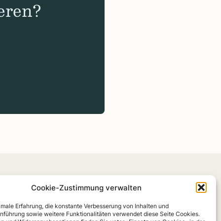
eren?
Cookie-Zustimmung verwalten
n
Trans­pa­renz & ITZ
Kon­takt
Daten­schutz
Impres­sum
Coo­kies
timale Erfahrung, die konstante Verbesserung von Inhalten und
nführung sowie weitere Funktionalitäten verwendet diese Seite Cookies.