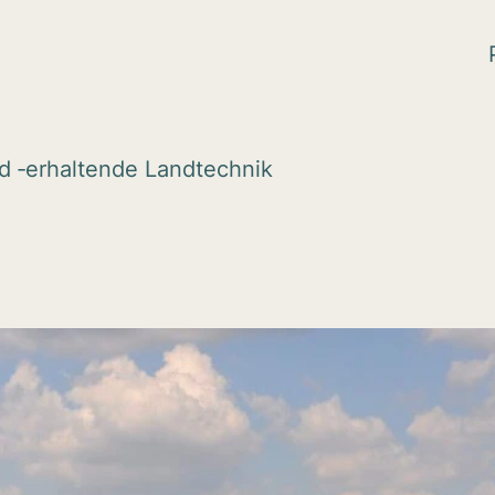
 ‑erhal­tende Land­tech­nik