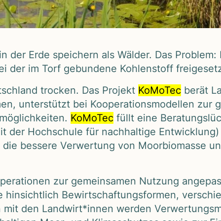
in der Erde spei­chern als Wäl­der. Das Pro­blem: 
ei der im Torf gebun­dene Koh­len­stoff frei­ge­set
sch­land tro­cken. Das Pro­jekt
KoMo­Tec
berät La
­men, unter­stützt bei Koope­ra­ti­ons­mo­del­len zu
mög­lich­kei­ten.
KoMo­Tec
füllt eine Bera­tungs­
it der Hoch­schule für nach­hal­tige Ent­wick­lung)
.a. die bes­sere Ver­wer­tung von Moor­bio­masse u
e­ra­tio­nen zur gemein­sa­men Nut­zung ange­pass
hin­sicht­lich Bewirt­schaf­tungs­for­men, ver­schie
 mit den Landwirt*innen wer­den Ver­wer­tungs­mög