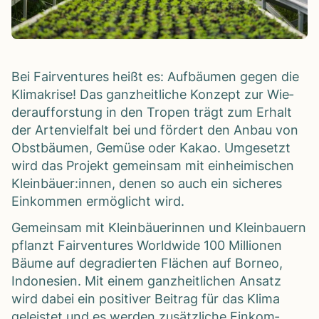
Bei Fair­ven­tures heißt es: Auf­bäu­men gegen die
Kli­ma­krise! Das ganz­heit­li­che Kon­zept zur Wie­
der­auf­fors­tung in den Tro­pen trägt zum Erhalt
der Arten­viel­falt bei und för­dert den Anbau von
Obst­bäu­men, Gemüse oder Kakao. Umge­setzt
wird das Pro­jekt gemein­sam mit ein­hei­mi­schen
Kleinbäuer:innen, denen so auch ein siche­res
Ein­kom­men ermög­licht wird.
Gemein­sam mit Klein­bäue­rin­nen und Klein­bau­ern
pflanzt Fair­ven­tures World­wide 100 Mil­lio­nen
Bäume auf degra­dier­ten Flä­chen auf Bor­neo,
Indo­ne­sien. Mit einem ganz­heit­li­chen Ansatz
wird dabei ein posi­ti­ver Bei­trag für das Klima
geleis­tet und es wer­den zusätz­li­che Ein­kom­