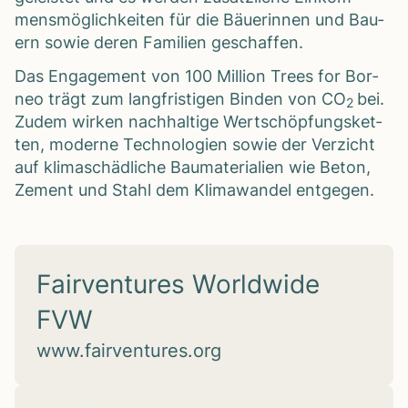
mens­mög­lich­kei­ten für die Bäue­rin­nen und Bau­
ern sowie deren Fami­lien geschaf­fen.
Das Enga­ge­ment von 100 Mil­lion Trees for Bor­
neo trägt zum lang­fris­ti­gen Bin­den von CO
bei.
2
Zudem wir­ken nach­hal­tige Wert­schöp­fungs­ket­
ten, moderne Tech­no­lo­gien sowie der Ver­zicht
auf kli­ma­schäd­li­che Bau­ma­te­ria­lien wie Beton,
Zement und Stahl dem Kli­ma­wan­del ent­ge­gen.
Fairventures Worldwide
FVW
www.fairventures.org