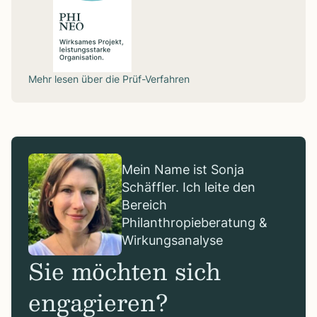
Mehr lesen über die
Prüf-Verfahren
Mein Name ist Sonja
Schäffler. Ich leite den
Bereich
Philanthropieberatung &
Wirkungsanalyse
Sie möchten sich
engagieren?