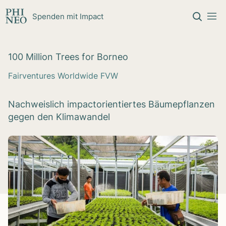
Zum Inhalt springen
Spenden mit Impact
100 Mil­lion Trees for Bor­neo
Fairventures Worldwide FVW
Nachweislich impactorientiertes Bäumepflanzen
gegen den Klimawandel