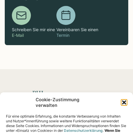
Schreiben Sie mir eine
Vereinbaren Sie einen
E-Mail
Termin
Spenden mit Impact
Cookie-Zustimmung
verwalten
Fördern Sie soziale
Projekte
und Impact-Startups, die
Für eine optimale Erfahrung, die konstante Verbesserung von Inhalten
nachweislich eine Wirkung erzielen – von Klimaschutz
und Nutzer*innenführung sowie weitere Funktionalitäten verwendet
bis Gemeinschaftshilfe.
diese Seite Cookies. Informationen und Widerspruchsoptionen finden Sie
unter »Einsatz von Cookies« in der
Datenschutzerklärung
.
Wenn Sie