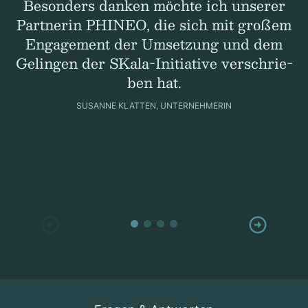
Beson­ders dan­ken möchte ich unse­rer
Part­ne­rin PHINEO, die sich mit gro­ßem
Enga­ge­ment der Umset­zung und dem
Gelin­gen der SKala-Initia­tive ver­schrie­
ben hat.
SUSANNE KLAT­TEN, UNTER­NEH­ME­RIN