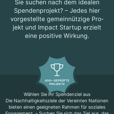
Sie suchen nach dem idea­len
Spen­den­pro­jekt? – Jedes hier
vor­ge­stellte gemein­nüt­zige Pro­
jekt und Impact Startup erzielt
eine posi­tive Wir­kung.
Wäh­len Sie Ihr Spen­den­ziel aus
Die Nach­hal­tig­keits­ziele der Ver­ein­ten Natio­nen
bie­ten einen geeig­ne­ten Rah­men für sozia­les
Enga­ge­ment. – Suchen Sie sich das Ziel aus, das