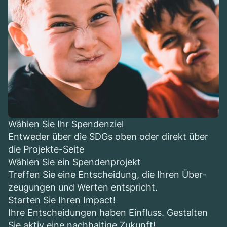
Wäh­len Sie Ihr Spen­den­ziel
Ent­we­der über die
SDGs oben
oder direkt über
die
Pro­jekte
-Seite
Wäh­len Sie ein Spen­den­pro­jekt
Tref­fen Sie eine Ent­schei­dung, die Ihren Über­
zeu­gun­gen und Wer­ten ent­spricht.
Star­ten Sie Ihren Impact!
Ihre Ent­schei­dun­gen haben Ein­fluss. Gestal­ten
Sie aktiv eine nach­hal­tige Zukunft!