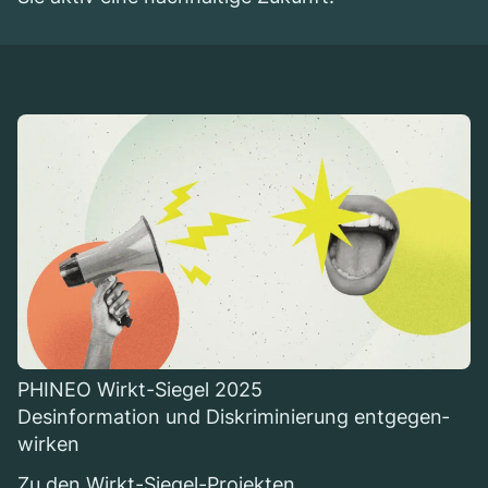
PHINEO Wirkt-Sie­gel 2025
Des­in­for­ma­tion und Dis­kri­mi­nie­rung ent­ge­gen­
wir­ken
Zu den Wirkt-Sie­gel-Pro­jek­ten