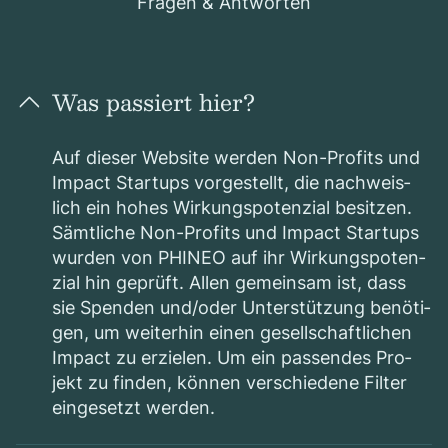
Fra­gen & Ant­wor­ten
Was pas­siert hier?
Auf die­ser Web­site wer­den Non-Pro­fits und
Impact Start­ups vor­ge­stellt, die nach­weis­
lich ein hohes Wir­kungs­po­ten­zial besit­zen.
Sämt­li­che Non-Pro­fits und Impact Start­ups
wur­den von PHINEO auf ihr Wir­kungs­po­ten­
zial hin geprüft. Allen gemein­sam ist, dass
sie Spen­den und/​oder Unter­stüt­zung benö­ti­
gen, um wei­ter­hin einen gesell­schaft­li­chen
Impact zu erzie­len.
Um ein pas­sen­des Pro­
jekt zu fin­den, kön­nen ver­schie­dene Fil­ter
ein­ge­setzt wer­den.