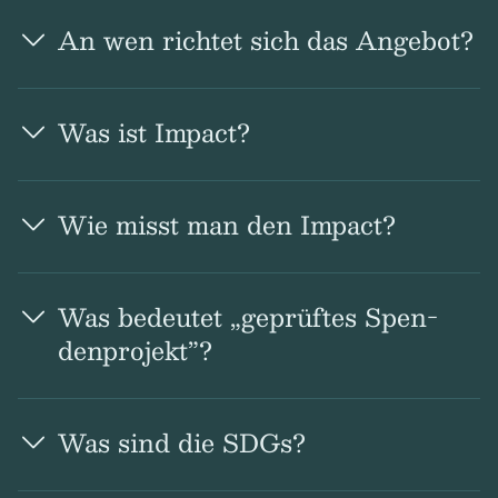
An wen rich­tet sich das Ange­bot?
Was ist Impact?
Wie misst man den Impact?
Was bedeu­tet „geprüf­tes Spen­
den­pro­jekt”?
Was sind die SDGs?