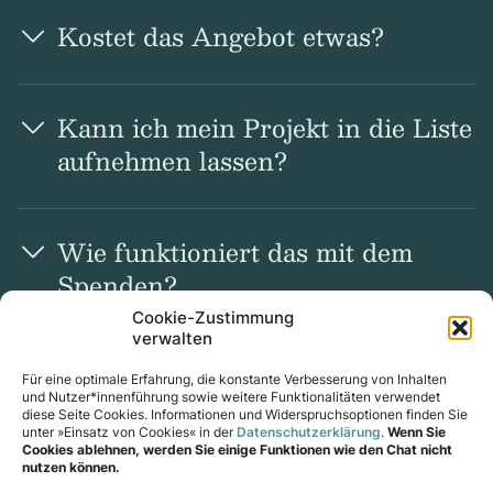
Kos­tet das Ange­bot etwas?
Kann ich mein Pro­jekt in die Liste
auf­neh­men las­sen?
Wie funk­tio­niert das mit dem
Spen­den?
Cookie-Zustimmung
verwalten
Für eine optimale Erfahrung, die konstante Verbesserung von Inhalten
und Nutzer*innenführung sowie weitere Funktionalitäten verwendet
diese Seite Cookies. Informationen und Widerspruchsoptionen finden Sie
unter »Einsatz von Cookies« in der
Datenschutzerklärung
.
Wenn Sie
Cookies ablehnen, werden Sie einige Funktionen wie den Chat nicht
Spenden mit Impact
nutzen können.