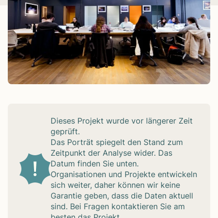
Die­ses Pro­jekt wurde vor län­ge­rer Zeit
geprüft.
Das Por­trät spie­gelt den Stand zum
Zeit­punkt der Ana­lyse wider. Das
Datum fin­den Sie unten.
Orga­ni­sa­tio­nen und Pro­jekte ent­wi­ckeln
sich wei­ter, daher kön­nen wir keine
Garan­tie geben, dass die Daten aktu­ell
sind. Bei Fra­gen kon­tak­tie­ren Sie am
bes­ten das Pro­jekt.