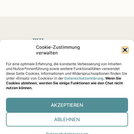
Spenden mit Impact
Cookie-Zustimmung
verwalten
Fördern Sie soziale
Projekte
und Impact-Startups, die
Für eine optimale Erfahrung, die konstante Verbesserung von Inhalten
nachweislich eine Wirkung erzielen – von Klimaschutz
und Nutzer*innenführung sowie weitere Funktionalitäten verwendet
bis Gemeinschaftshilfe.
diese Seite Cookies. Informationen und Widerspruchsoptionen finden Sie
unter »Einsatz von Cookies« in der
Datenschutzerklärung
.
Wenn Sie
Cookies ablehnen, werden Sie einige Funktionen wie den Chat nicht
nutzen können.
AKZEPTIEREN
Über uns
Prüf-Ver­fah­ren
Trans­pa­renz & ITZ
Kon­takt
Daten­schutz
Impres­sum
Coo­kies
ABLEHNEN
Daten­schutz
Impres­sum