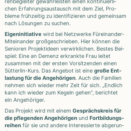
ren­be­glei­ter gewähr­leis­ten einen kon­ti­nu­ier­li­
chen Erfah­rungs­aus­tausch mit dem Ziel, Pro­
bleme früh­zei­tig zu iden­ti­fi­zie­ren und gemein­sam
nach Lösun­gen zu suchen.
Eigen­in­itia­tive
wird bei Netz­werke Für­ein­an­der-
Mit­ein­an­der groß­ge­schrie­ben. Hier kön­nen die
Senio­ren Pro­jekt­ideen ver­wirk­li­chen. Bes­tes Bei­
spiel: Eine an Demenz erkrankte Frau lei­tet
zusam­men mit der ers­ten Vor­sit­zen­den einen
Süt­ter­lin-Kurs. Das Ange­bot ist eine
große Ent­
las­tung für die Ange­hö­ri­gen
. Auch die Fami­lien
neh­men sich wie­der mehr Zeit für sich. „End­lich
kann ich wie­der zum Kegeln gehen”, berich­tet
ein Ange­hö­ri­ger.
Das Pro­jekt wird mit einem
Gesprächs­kreis für
die pfle­gen­den Ange­hö­ri­gen
und
Fort­bil­dungs­
rei­hen
für sie und andere Inter­es­sierte abge­run­