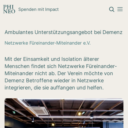
Zum Inhalt springen
Spenden mit Impact
Ambu­lan­tes Unter­stüt­zungs­an­ge­bot bei Demenz
Netzwerke Füreinander-Miteinander e.V.
Mit der Einsamkeit und Isolation älterer
Menschen findet sich Netzwerke Füreinander-
Miteinander nicht ab. Der Verein möchte von
Demenz Betroffene wieder in Netzwerke
integrieren, die sie auffangen und helfen.