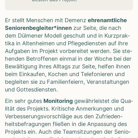
Er stellt Men­schen mit Demenz
ehren­amt­li­che
Seniorenbegleiter*innen
zur Seite, die nach
dem Dül­me­ner Modell geschult und in Kurz­prak­
tika in Alten­hei­men und Pfle­ge­diens­ten auf ihre
Auf­ga­ben im Pro­jekt vor­be­rei­tet wer­den. Sie ste­
hen­den Betrof­fe­nen ein­mal in der Woche bei der
Bewäl­ti­gung ihres All­tags zur Seite, hel­fen ihnen
beim Ein­kau­fen, Kochen und Tele­fo­nie­ren und
beglei­ten sie zu Fami­li­en­fei­ern, Ver­an­stal­tun­gen
und Got­tes­diens­ten.
Ein sehr gutes
Moni­to­ring
gewähr­leis­tet die Qua­
li­tät des Pro­jekts. Kri­ti­sche Anmer­kun­gen und
Ver­bes­se­rungs­vor­schläge aus den Zufrie­den­
heits­be­fra­gun­gen flie­ßen in die Anpas­sung des
Pro­jekts ein. Auch die Team­sit­zun­gen der Senio­