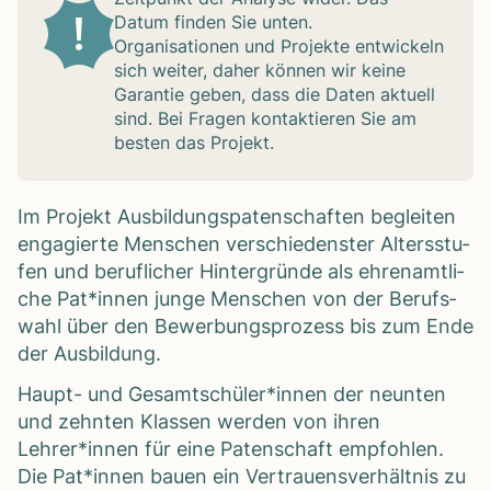
Datum fin­den Sie unten.
Orga­ni­sa­tio­nen und Pro­jekte ent­wi­ckeln
sich wei­ter, daher kön­nen wir keine
Garan­tie geben, dass die Daten aktu­ell
sind. Bei Fra­gen kon­tak­tie­ren Sie am
bes­ten das Pro­jekt.
Im Pro­jekt Aus­bil­dungs­pa­ten­schaf­ten beglei­ten
enga­gierte Men­schen ver­schie­dens­ter Alters­stu­
fen und beruf­li­cher Hin­ter­gründe als ehren­amt­li­
che Pat*innen junge Men­schen von der Berufs­
wahl über den Bewer­bungs­pro­zess bis zum Ende
der Aus­bil­dung.
Haupt- und Gesamtschüler*innen der neun­ten
und zehn­ten Klas­sen wer­den von ihren
Lehrer*innen für eine Paten­schaft emp­foh­len.
Die Pat*innen bauen ein Ver­trau­ens­ver­hält­nis zu