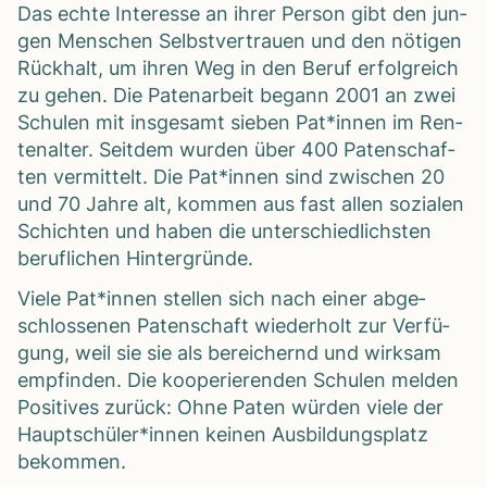
Das echte Inter­esse an ihrer Per­son gibt den jun­
gen Men­schen Selbst­ver­trauen und den nöti­gen
Rück­halt, um ihren Weg in den Beruf erfolg­reich
zu gehen. Die Paten­ar­beit begann 2001 an zwei
Schu­len mit ins­ge­samt sie­ben Pat*innen im Ren­
ten­al­ter. Seit­dem wur­den über 400 Paten­schaf­
ten ver­mit­telt. Die Pat*innen sind zwi­schen 20
und 70 Jahre alt, kom­men aus fast allen sozia­len
Schich­ten und haben die unter­schied­lichs­ten
beruf­li­chen Hin­ter­gründe.
Viele Pat*innen stel­len sich nach einer abge­
schlos­se­nen Paten­schaft wie­der­holt zur Ver­fü­
gung, weil sie sie als berei­chernd und wirk­sam
emp­fin­den. Die koope­rie­ren­den Schu­len mel­den
Posi­ti­ves zurück: Ohne Paten wür­den viele der
Hauptschüler*innen kei­nen Aus­bil­dungs­platz
bekom­men.