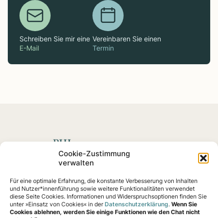
Schreiben Sie mir eine
Vereinbaren Sie einen
E-Mail
Termin
Spenden mit Impact
Cookie-Zustimmung
verwalten
Fördern Sie soziale
Projekte
und Impact-Startups, die
Für eine optimale Erfahrung, die konstante Verbesserung von Inhalten
nachweislich eine Wirkung erzielen – von Klimaschutz
und Nutzer*innenführung sowie weitere Funktionalitäten verwendet
bis Gemeinschaftshilfe.
diese Seite Cookies. Informationen und Widerspruchsoptionen finden Sie
unter »Einsatz von Cookies« in der
Datenschutzerklärung
.
Wenn Sie
Cookies ablehnen, werden Sie einige Funktionen wie den Chat nicht