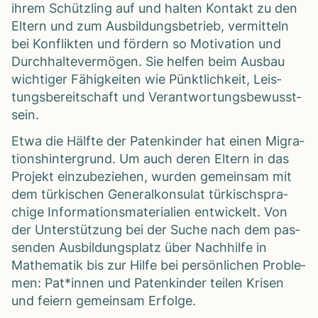
ihrem Schütz­ling auf und hal­ten Kon­takt zu den
Eltern und zum Aus­bil­dungs­be­trieb, ver­mit­teln
bei Kon­flik­ten und för­dern so Moti­va­tion und
Durch­hal­te­ver­mö­gen. Sie hel­fen beim Aus­bau
wich­ti­ger Fähig­kei­ten wie Pünkt­lich­keit, Leis­
tungs­be­reit­schaft und Ver­ant­wor­tungs­be­wusst­
sein.
Etwa die Hälfte der Paten­kin­der hat einen Migra­
ti­ons­hin­ter­grund. Um auch deren Eltern in das
Pro­jekt ein­zu­be­zie­hen, wur­den gemein­sam mit
dem tür­ki­schen Gene­ral­kon­su­lat tür­kisch­spra­
chige Infor­ma­ti­ons­ma­te­ria­lien ent­wi­ckelt. Von
der Unter­stüt­zung bei der Suche nach dem pas­
sen­den Aus­bil­dungs­platz über Nach­hilfe in
Mathe­ma­tik bis zur Hilfe bei per­sön­li­chen Pro­ble­
men: Pat*innen und Paten­kin­der tei­len Kri­sen
und fei­ern gemein­sam Erfolge.