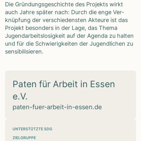
Die Grün­dungs­ge­schichte des Pro­jekts wirkt
auch Jahre spä­ter nach: Durch die enge Ver­
knüp­fung der ver­schie­dens­ten Akteure ist das
Pro­jekt beson­ders in der Lage, das Thema
Jugend­ar­beits­lo­sig­keit auf der Agenda zu hal­ten
und für die Schwie­rig­kei­ten der Jugend­li­chen zu
sen­si­bi­li­sie­ren.
Paten für Arbeit in Essen
e.V.
paten-fuer-arbeit-in-essen.de
UNTERSTÜTZTE SDG
ZIELGRUPPE