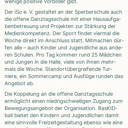
wenige posi­tive Vor­bil­der gibt.
Der iSo e. V. gestal­tet an der Sper­ber­schule auch
die offene Ganz­tags­schule mit einer Haus­auf­ga­
ben­be­treu­ung und Pro­jek­ten zur Stär­kung der
Medi­en­kom­pe­tenz. Der Sport fin­det vier­mal die
Woche direkt im Anschluss statt. Mit­ma­chen dür­
fen alle – auch Kin­der und Jugend­li­che aus ande­
ren Schu­len. Pro Tag kom­men rund 25 Mäd­chen
und Jun­gen in die Halle, viele von ihnen mehr­
mals die Woche. Standort­über­grei­fende Tur­
niere, ein Som­mer­camp und Aus­flüge run­den das
Ange­bot ab.
Die Kop­pe­lung an die offene Ganz­tags­schule
ermög­licht einen nied­rig­schwel­li­gen Zugang zum
Bewe­gungs­an­ge­bot der Orga­ni­sa­tion. Bas­KID­
ball bie­tet den Kin­dern und Jugend­li­chen damit
eine sinn­volle Frei­zeit­ge­stal­tung ebenso wie eine