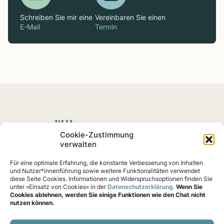
Schreiben Sie mir eine
Vereinbaren Sie einen
E-Mail
Termin
Spenden mit Impact
Cookie-Zustimmung
verwalten
Fördern Sie soziale
Projekte
und Impact-Startups, die
Für eine optimale Erfahrung, die konstante Verbesserung von Inhalten
nachweislich eine Wirkung erzielen – von Klimaschutz
und Nutzer*innenführung sowie weitere Funktionalitäten verwendet
bis Gemeinschaftshilfe.
diese Seite Cookies. Informationen und Widerspruchsoptionen finden Sie
unter »Einsatz von Cookies« in der
Datenschutzerklärung
.
Wenn Sie
Cookies ablehnen, werden Sie einige Funktionen wie den Chat nicht
nutzen können.