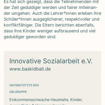
Es hat sich gezeigt, dass die Teil­neh­men­den mit
der Zeit gedul­di­ger wer­den und fai­rer mit­ein­an­
der umge­hen. Auch die Lehrer*innen erle­ben ihre
Schüler*innen aus­ge­gli­che­ner, respekt­vol­ler und
kon­flikt­fä­hi­ger. Die Eltern berich­ten eben­falls,
dass ihre Kin­der weni­ger auf­brau­send und viel
gedul­di­ger gewor­den sind.
Innovative Sozialarbeit e.V.
www.baskidball.de
UNTERSTÜTZTE SDG
ZIELGRUPPE
Einkommensschwache Haushalte, Kinder,