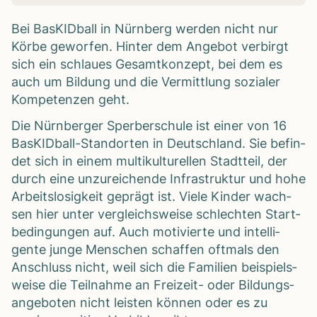
Bei Bas­KID­ball in Nürn­berg wer­den nicht nur
Körbe gewor­fen. Hin­ter dem Ange­bot ver­birgt
sich ein schlaues Gesamt­kon­zept, bei dem es
auch um Bil­dung und die Ver­mitt­lung sozia­ler
Kom­pe­ten­zen geht.
Die Nürn­ber­ger Sper­ber­schule ist einer von 16
Bas­KID­ball-Stand­or­ten in Deutsch­land. Sie befin­
det sich in einem mul­ti­kul­tu­rel­len Stadt­teil, der
durch eine unzu­rei­chende Infra­struk­tur und hohe
Arbeits­lo­sig­keit geprägt ist. Viele Kin­der wach­
sen hier unter ver­gleichs­weise schlech­ten Start­
be­din­gun­gen auf. Auch moti­vierte und intel­li­
gente junge Men­schen schaf­fen oft­mals den
Anschluss nicht, weil sich die Fami­lien bei­spiels­
weise die Teil­nahme an Frei­zeit- oder Bil­dungs­
an­ge­bo­ten nicht leis­ten kön­nen oder es zu