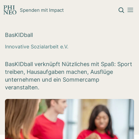
Zum Inhalt springen
Spenden mit Impact
Bas­KID­ball
Innovative Sozialarbeit e.V.
BasKIDball verknüpft Nützliches mit Spaß: Sport
treiben, Hausaufgaben machen, Ausflüge
unternehmen und ein Sommercamp
veranstalten.