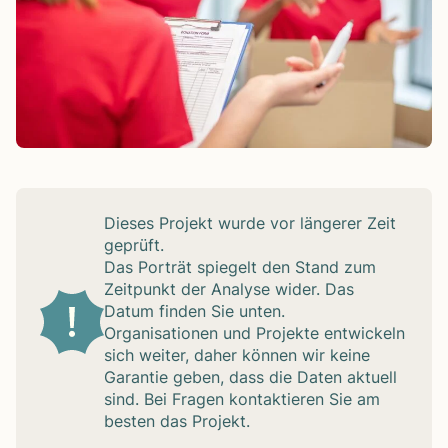
Die­ses Pro­jekt wurde vor län­ge­rer Zeit
geprüft.
Das Por­trät spie­gelt den Stand zum
Zeit­punkt der Ana­lyse wider. Das
Datum fin­den Sie unten.
Orga­ni­sa­tio­nen und Pro­jekte ent­wi­ckeln
sich wei­ter, daher kön­nen wir keine
Garan­tie geben, dass die Daten aktu­ell
sind. Bei Fra­gen kon­tak­tie­ren Sie am
bes­ten das Pro­jekt.