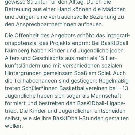
gewisse Struk­tur für den All­tag. Durch die
Betreu­ung aus einer Hand kön­nen die Mäd­chen
und Jun­gen eine ver­trau­ens­volle Bezie­hung zu
den Ansprechpartner*innen auf­bauen.
Die Offen­heit des Ange­bots erhöht das Inte­gra­ti­
ons­po­ten­zial des Pro­jekts enorm: Bei Bas­KID­ball
Nürn­berg haben Kin­der und Jugend­li­che jeden
Alters und Geschlechts aus mehr als 15 Her­
kunfts­län­dern und mit ver­schie­de­nen sozia­len
Hin­ter­grün­den gemein­sam Spaß am Spiel. Auch
die Teil­ha­be­chan­cen sind gestie­gen: Regel­mä­ßig
tre­ten Schüler*innen Bas­ket­ball­ver­ei­nen bei – 13
Jugend­li­che haben sich sogar als Mann­schaft
for­miert und bestrei­ten den Bas­KID­ball-Liga­be­
trieb. Die Kin­der und Jugend­li­chen ent­schei­den
selbst, wie sie ihre Bas­KID­ball-Stun­den gestal­ten
wol­len.