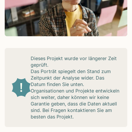
Die­ses Pro­jekt wurde vor län­ge­rer Zeit
geprüft.
Das Por­trät spie­gelt den Stand zum
Zeit­punkt der Ana­lyse wider. Das
Datum fin­den Sie unten.
Orga­ni­sa­tio­nen und Pro­jekte ent­wi­ckeln
sich wei­ter, daher kön­nen wir keine
Garan­tie geben, dass die Daten aktu­ell
sind. Bei Fra­gen kon­tak­tie­ren Sie am
bes­ten das Pro­jekt.