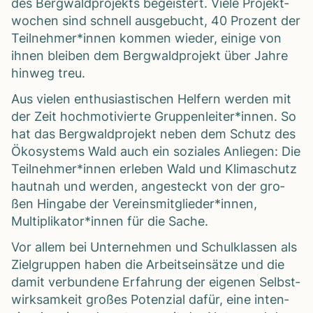
des Berg­wald­pro­jekts begeis­tert. Viele Pro­jekt­
wo­chen sind schnell aus­ge­bucht, 40 Pro­zent der
Teilnehmer*innen kom­men wie­der, einige von
ihnen blei­ben dem Berg­wald­pro­jekt über Jahre
hin­weg treu.
Aus vie­len enthu­si­as­ti­schen Hel­fern wer­den mit
der Zeit hoch­mo­ti­vierte Gruppenleiter*innen. So
hat das Berg­wald­pro­jekt neben dem Schutz des
Öko­sys­tems Wald auch ein sozia­les Anlie­gen: Die
Teilnehmer*innen erle­ben Wald und Kli­ma­schutz
haut­nah und wer­den, ange­steckt von der gro­
ßen Hin­gabe der Vereinsmitglieder*innen,
Multiplikator*innen für die Sache.
Vor allem bei Unter­neh­men und Schul­klas­sen als
Ziel­grup­pen haben die Arbeits­ein­sätze und die
damit ver­bun­dene Erfah­rung der eige­nen Selbst­
wirk­sam­keit gro­ßes Poten­zial dafür, eine inten­