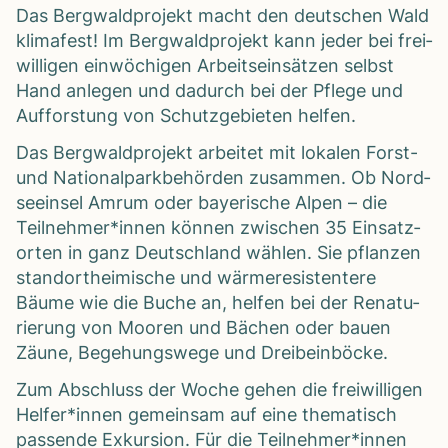
Das Berg­wald­pro­jekt macht den deut­schen Wald
kli­ma­fest! Im Berg­wald­pro­jekt kann jeder bei frei­
wil­li­gen ein­wö­chi­gen Arbeits­ein­sät­zen selbst
Hand anle­gen und dadurch bei der Pflege und
Auf­fors­tung von Schutz­ge­bie­ten hel­fen.
Das Berg­wald­pro­jekt arbei­tet mit loka­len Forst-
und Natio­nal­park­be­hör­den zusam­men. Ob Nord­
see­insel Amrum oder baye­ri­sche Alpen – die
Teilnehmer*innen kön­nen zwi­schen 35 Ein­satz­
or­ten in ganz Deutsch­land wäh­len. Sie pflan­zen
stand­ort­hei­mi­sche und wär­me­resis­ten­tere
Bäume wie die Buche an, hel­fen bei der Rena­tu­
rie­rung von Moo­ren und Bächen oder bauen
Zäune, Bege­hungs­wege und Drei­bein­bö­cke.
Zum Abschluss der Woche gehen die frei­wil­li­gen
Helfer*innen gemein­sam auf eine the­ma­tisch
pas­sende Exkur­sion. Für die Teilnehmer*innen