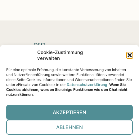
Spenden mit Impact
Cookie-Zustimmung
verwalten
Fördern Sie soziale
Projekte
und Impact-Startups, die
Für eine optimale Erfahrung, die konstante Verbesserung von Inhalten
nachweislich eine Wirkung erzielen – von Klimaschutz
und Nutzer*innenführung sowie weitere Funktionalitäten verwendet
bis Gemeinschaftshilfe.
diese Seite Cookies. Informationen und Widerspruchsoptionen finden Sie
unter »Einsatz von Cookies« in der
Datenschutzerklärung
.
Wenn Sie
Cookies ablehnen, werden Sie einige Funktionen wie den Chat nicht
nutzen können.
AKZEPTIEREN
Über uns
Prüf-Ver­fah­ren
Trans­pa­renz & ITZ
Kon­takt
Daten­schutz
Impres­sum
Coo­kies
ABLEHNEN