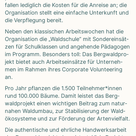
fal­len ledig­lich die Kos­ten für die Anreise an; die
Orga­ni­sa­tion stellt eine ein­fa­che Unter­kunft und
die Ver­pfle­gung bereit.
Neben den klas­si­schen Arbeits­wo­chen hat die
Orga­ni­sa­tion die „Wald­schule” mit Son­der­ein­sät­
zen für Schul­klas­sen und ange­hende Päd­ago­gen
im Pro­gramm. Beson­ders toll: Das Berg­wald­pro­
jekt bie­tet auch Arbeits­ein­sätze für Unter­neh­
men im Rah­men ihres Cor­po­rate Vol­un­tee­ring
an.
Pro Jahr pflan­zen die 1.500 Teilnehmer*innen
rund 100.000 Bäume. Damit leis­tet das Berg­
wald­pro­jekt einen wich­ti­gen Bei­trag zum natur­
na­hen Wald­um­bau, zur Sta­bi­li­sie­rung der Wald­
öko­sys­teme und zur För­de­rung der Arten­viel­falt.
Die authen­ti­sche und ehr­li­che Hand­werks­ar­beit