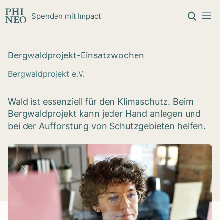
Zum Inhalt springen
Spenden mit Impact
Berg­wald­pro­jekt-Ein­satz­wo­chen
Bergwaldprojekt e.V.
Wald ist essenziell für den Klimaschutz. Beim
Bergwaldprojekt kann jeder Hand anlegen und
bei der Aufforstung von Schutzgebieten helfen.