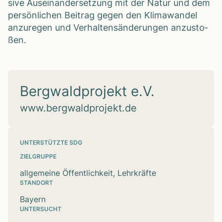
sive Aus­ein­an­der­set­zung mit der Natur und dem
per­sön­li­chen Bei­trag gegen den Kli­ma­wan­del
anzu­re­gen und Ver­hal­tens­än­de­run­gen anzu­sto­
ßen.
Bergwaldprojekt e.V.
www.bergwaldprojekt.de
UNTERSTÜTZTE SDG
ZIELGRUPPE
allgemeine Öffentlichkeit, Lehrkräfte
STANDORT
Bayern
UNTERSUCHT