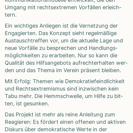
Umgang mit rechts­extre­men Vor­fäl­len erleich­
tern.
Ein wich­ti­ges Anlie­gen ist die Ver­net­zung der
Enga­gier­ten. Das Kon­zept sieht regel­mä­ßige
Aus­tausch­tref­fen vor, um die aktu­elle Lage und
neue Vor­fälle zu bespre­chen und Hand­lungs­
mög­lich­kei­ten zu erar­bei­ten. Nur so kann die
Qua­li­tät des Hilfs­an­ge­bots auf­recht­erhal­ten wer­
den und das Thema im Ver­ein prä­sent blei­ben.
Mit Erfolg: The­men wie Demo­kra­tie­feind­lich­keit
und Rechts­extre­mis­mus sind inzwi­schen kein
Tabu mehr. Die Hemm­schwelle, um Hilfe zu bit­
ten, ist gesun­ken.
Das Pro­jekt ist mehr als reine Anlei­tung zum
Reagie­ren: Es för­dert einen offe­nen und akti­ven
Dis­kurs über demo­kra­ti­sche Werte in der