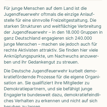
Für junge Men­schen auf dem Land ist die
Jugend­feu­er­wehr oft­mals die ein­zige Anlauf­
stelle für eine sinn­volle Frei­zeit­ge­stal­tung. Die
star­ken Struk­tu­ren und weit­flä­chige Ver­brei­tung
der Jugend­feu­er­wehr – in den 18.000 Grup­pen in
ganz Deutsch­land enga­gie­ren sich 240.000
junge Men­schen – machen sie jedoch auch für
rechte Akti­vis­ten attrak­tiv. Sie fin­den hier viele
Anknüp­fungs­punkte, um Nach­wuchs anzu­wer­
ben und ihr Gedan­ken­gut zu streuen.
Die Deut­sche Jugend­feu­er­wehr kur­belt demo­
kra­tie­för­dernde Pro­zesse für die eigene Orga­ni­
sa­tion an. Sie qua­li­fi­ziert ihre Mit­glie­der zu
Demo­kra­tie­part­nern, und sie befä­higt junge
Enga­gierte bun­des­weit dazu, demo­kra­tie­feind­li­
ches Ver­hal­ten zu erken­nen und nicht auf sich
beru­hen zu las­sen.