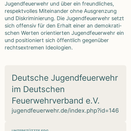
Jugend­feu­er­wehr und über ein freund­li­ches,
respekt­vol­les Mit­ein­an­der ohne Aus­gren­zung
und Dis­kri­mi­nie­rung. Die Jugend­feu­er­wehr setzt
sich offen­siv für den Erhalt einer an demo­kra­ti­
schen Wer­ten ori­en­tier­ten Jugend­feu­er­wehr ein
und posi­tio­niert sich öffent­lich gegen­über
rechts­extre­men Ideo­lo­gien.
Deutsche Jugendfeuerwehr
im Deutschen
Feuerwehrverband e.V.
jugendfeuerwehr.de/index.php?id=146
UNTERSTÜTZTE SDG