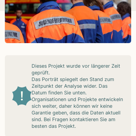
Die­ses Pro­jekt wurde vor län­ge­rer Zeit
geprüft.
Das Por­trät spie­gelt den Stand zum
Zeit­punkt der Ana­lyse wider. Das
Datum fin­den Sie unten.
Orga­ni­sa­tio­nen und Pro­jekte ent­wi­ckeln
sich wei­ter, daher kön­nen wir keine
Garan­tie geben, dass die Daten aktu­ell
sind. Bei Fra­gen kon­tak­tie­ren Sie am
bes­ten das Pro­jekt.