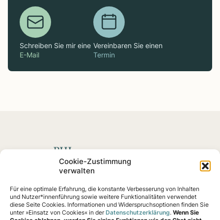
Schreiben Sie mir eine
Vereinbaren Sie einen
E-Mail
Termin
Spenden mit Impact
Cookie-Zustimmung
verwalten
Fördern Sie soziale
Projekte
und Impact-Startups, die
Für eine optimale Erfahrung, die konstante Verbesserung von Inhalten
nachweislich eine Wirkung erzielen – von Klimaschutz
und Nutzer*innenführung sowie weitere Funktionalitäten verwendet
bis Gemeinschaftshilfe.
diese Seite Cookies. Informationen und Widerspruchsoptionen finden Sie
unter »Einsatz von Cookies« in der
Datenschutzerklärung
.
Wenn Sie