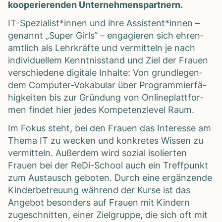
koope­rie­ren­den Unter­neh­mens­part­nern.
IT-Spezialist*innen und ihre Assistent*innen –
genannt „Super Girls“ – enga­gie­ren sich ehren­
amt­lich als Lehr­kräfte und ver­mit­teln je nach
indi­vi­du­el­lem Kennt­nis­stand und Ziel der Frauen
ver­schie­dene digi­tale Inhalte: Von grund­le­gen­
dem Com­pu­ter-Voka­bu­lar über Pro­gram­mier­fä­
hig­kei­ten bis zur Grün­dung von Online­platt­for­
men fin­det hier jedes Kom­pe­tenz­le­vel Raum.
Im Fokus steht, bei den Frauen das Inter­esse am
Thema IT zu wecken und kon­kre­tes Wis­sen zu
ver­mit­teln. Außer­dem wird sozial iso­lier­ten
Frauen bei der ReDi-School auch ein Treff­punkt
zum Aus­tausch gebo­ten. Durch eine ergän­zende
Kin­der­be­treu­ung wäh­rend der Kurse ist das
Ange­bot beson­ders auf Frauen mit Kin­dern
zuge­schnit­ten, einer Ziel­gruppe, die sich oft mit