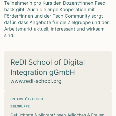
Teil­neh­me­rin pro Kurs den Dozent*innen Feed­
back gibt. Auch die enge Koope­ra­tion mit
Förder*innen und der Tech Com­mu­nity sorgt
dafür, dass Ange­bote für die Ziel­gruppe und den
Arbeits­markt aktu­ell, inter­es­sant und wirk­sam
sind.
ReDI School of Digital
Integration gGmbH
www.redi-school.org
UNTERSTÜTZTE SDG
ZIELGRUPPE
Geflüchtete & Migrant*innen, Mädchen & Frauen