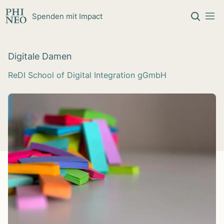
Zum Inhalt springen
Spenden mit Impact
Digi­tale Damen
ReDI School of Digital Integration gGmbH