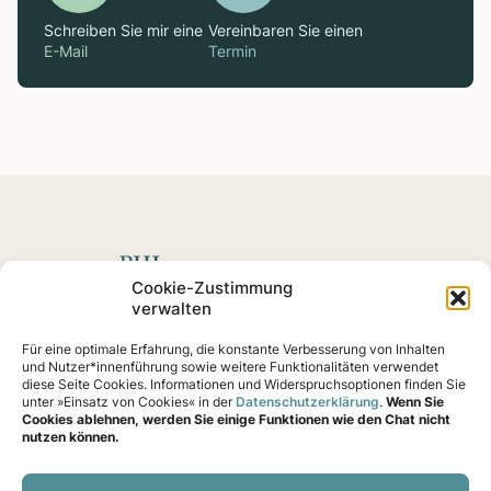
Schreiben Sie mir eine
Vereinbaren Sie einen
E-Mail
Termin
Spenden mit Impact
Cookie-Zustimmung
verwalten
Fördern Sie soziale
Projekte
und Impact-Startups, die
Für eine optimale Erfahrung, die konstante Verbesserung von Inhalten
nachweislich eine Wirkung erzielen – von Klimaschutz
und Nutzer*innenführung sowie weitere Funktionalitäten verwendet
bis Gemeinschaftshilfe.
diese Seite Cookies. Informationen und Widerspruchsoptionen finden Sie
unter »Einsatz von Cookies« in der
Datenschutzerklärung
.
Wenn Sie
Cookies ablehnen, werden Sie einige Funktionen wie den Chat nicht
nutzen können.