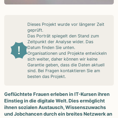
Die­ses Pro­jekt wurde vor län­ge­rer Zeit
geprüft.
Das Por­trät spie­gelt den Stand zum
Zeit­punkt der Ana­lyse wider. Das
Datum fin­den Sie unten.
Orga­ni­sa­tio­nen und Pro­jekte ent­wi­ckeln
sich wei­ter, daher kön­nen wir keine
Garan­tie geben, dass die Daten aktu­ell
sind. Bei Fra­gen kon­tak­tie­ren Sie am
bes­ten das Pro­jekt.
Geflüch­tete Frauen erle­ben in IT-Kur­sen ihren
Ein­stieg in die digi­tale Welt. Dies ermög­licht
ihnen sozia­len Aus­tausch, Wis­sens­zu­wachs
und Job­chan­cen durch ein brei­tes Netz­werk an