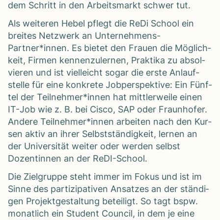
dem Schritt in den Arbeits­markt schwer tut.
Als wei­te­ren Hebel pflegt die ReDi School ein
brei­tes Netz­werk an Unternehmens-
Partner*innen. Es bie­tet den Frauen die Mög­lich­
keit, Fir­men ken­nen­zu­ler­nen, Prak­tika zu absol­
vie­ren und ist viel­leicht sogar die erste Anlauf­
stelle für eine kon­krete Job­per­spek­tive: Ein Fünf­
tel der Teilnehmer*innen hat mitt­ler­weile einen
IT-Job wie z. B. bei Cisco, SAP oder Fraun­ho­fer.
Andere Teilnehmer*innen arbei­ten nach den Kur­
sen aktiv an ihrer Selbst­stän­dig­keit, ler­nen an
der Uni­ver­si­tät wei­ter oder wer­den selbst
Dozen­tin­nen an der ReDI-School.
Die Ziel­gruppe steht immer im Fokus und ist im
Sinne des par­ti­zi­pa­ti­ven Ansat­zes an der stän­di­
gen Pro­jekt­ge­stal­tung betei­ligt. So tagt bspw.
monat­lich ein Stu­dent Coun­cil, in dem je eine