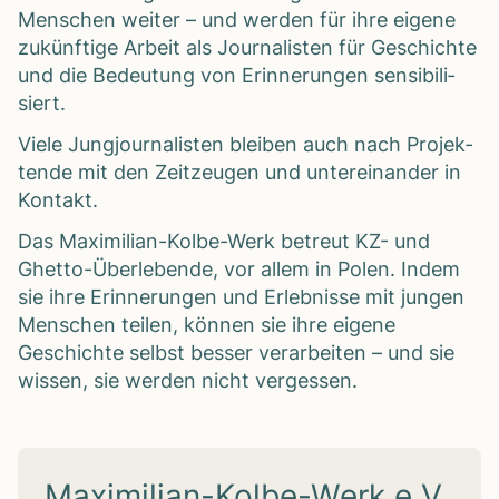
Men­schen wei­ter – und wer­den für ihre eigene
zukünf­tige Arbeit als Jour­na­lis­ten für Geschichte
und die Bedeu­tung von Erin­ne­run­gen sen­si­bi­li­
siert.
Viele Jung­jour­na­lis­ten blei­ben auch nach Pro­jek­
tende mit den Zeit­zeu­gen und unter­ein­an­der in
Kon­takt.
Das Maxi­mi­lian-Kolbe-Werk betreut KZ- und
Ghetto-Über­le­bende, vor allem in Polen. Indem
sie ihre Erin­ne­run­gen und Erleb­nisse mit jun­gen
Men­schen tei­len, kön­nen sie ihre eigene
Geschichte selbst bes­ser ver­ar­bei­ten – und sie
wis­sen, sie wer­den nicht ver­ges­sen.
Maximilian-Kolbe-Werk e.V.