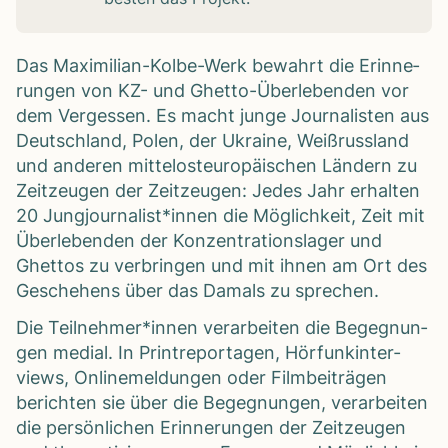
Das Maxi­mi­lian-Kolbe-Werk bewahrt die Erin­ne­
run­gen von KZ- und Ghetto-Über­le­ben­den vor
dem Ver­ges­sen. Es macht junge Jour­na­lis­ten aus
Deutsch­land, Polen, der Ukraine, Weiß­russ­land
und ande­ren mit­tel­ost­eu­ro­päi­schen Län­dern zu
Zeit­zeu­gen der Zeit­zeu­gen: Jedes Jahr erhal­ten
20 Jungjournalist*innen die Mög­lich­keit, Zeit mit
Über­le­ben­den der Kon­zen­tra­ti­ons­la­ger und
Ghet­tos zu ver­brin­gen und mit ihnen am Ort des
Gesche­hens über das Damals zu spre­chen.
Die Teilnehmer*innen ver­ar­bei­ten die Begeg­nun­
gen medial. In Print­re­por­ta­gen, Hör­funk­in­ter­
views, Online­mel­dun­gen oder Film­bei­trä­gen
berich­ten sie über die Begeg­nun­gen, ver­ar­bei­ten
die per­sön­li­chen Erin­ne­run­gen der Zeit­zeu­gen