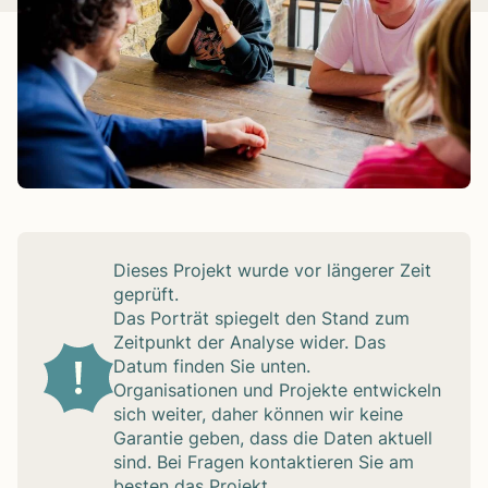
Die­ses Pro­jekt wurde vor län­ge­rer Zeit
geprüft.
Das Por­trät spie­gelt den Stand zum
Zeit­punkt der Ana­lyse wider. Das
Datum fin­den Sie unten.
Orga­ni­sa­tio­nen und Pro­jekte ent­wi­ckeln
sich wei­ter, daher kön­nen wir keine
Garan­tie geben, dass die Daten aktu­ell
sind. Bei Fra­gen kon­tak­tie­ren Sie am
bes­ten das Pro­jekt.