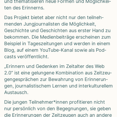
und the­ma­ti­sie­ren neue For­men und Mög­lich­kei­
ten des Erin­nerns.
Das Pro­jekt bie­tet aber nicht nur den teil­neh­
men­den Jung­jour­na­lis­ten die Mög­lich­keit,
Geschichte und Geschich­ten aus ers­ter Hand zu
bekom­men. Die Medi­en­bei­träge erschei­nen zum
Bei­spiel in Tages­zei­tun­gen und wer­den in einem
Blog, auf einem You­Tube-Kanal sowie als Pod­
casts ver­öf­fent­licht.
„Erin­nern und Geden­ken im Zeit­al­ter des Web
2.0” ist eine gelun­gene Kom­bi­na­tion aus Zeit­zeu­
gen­ge­sprä­chen zur Bewah­rung von Erin­ne­run­
gen, jour­na­lis­ti­schem Ler­nen und inter­kul­tu­rel­lem
Aus­tausch.
Die jun­gen Teilnehmer*innen pro­fi­tie­ren nicht
nur per­sön­lich von den Begeg­nun­gen, sie geben
die Erin­ne­run­gen der Zeit­zeu­gen auch an andere