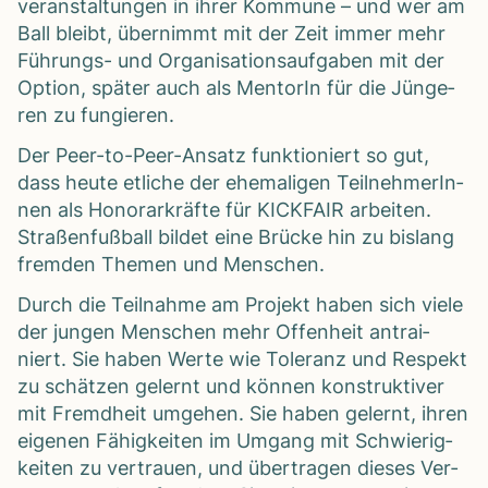
ver­an­stal­tun­gen in ihrer Kom­mune – und wer am
Ball bleibt, über­nimmt mit der Zeit immer mehr
Füh­rungs- und Orga­ni­sa­ti­ons­auf­ga­ben mit der
Option, spä­ter auch als Men­to­rIn für die Jün­ge­
ren zu fun­gie­ren.
Der Peer-to-Peer-Ansatz funk­tio­niert so gut,
dass heute etli­che der ehe­ma­li­gen Teil­neh­me­rIn­
nen als Hono­rar­kräfte für KICKFAIR arbei­ten.
Stra­ßen­fuß­ball bil­det eine Brü­cke hin zu bis­lang
frem­den The­men und Men­schen.
Durch die Teil­nahme am Pro­jekt haben sich viele
der jun­gen Men­schen mehr Offen­heit antrai­
niert. Sie haben Werte wie Tole­ranz und Respekt
zu schät­zen gelernt und kön­nen kon­struk­ti­ver
mit Fremd­heit umge­hen. Sie haben gelernt, ihren
eige­nen Fähig­kei­ten im Umgang mit Schwie­rig­
kei­ten zu ver­trauen, und über­tra­gen die­ses Ver­