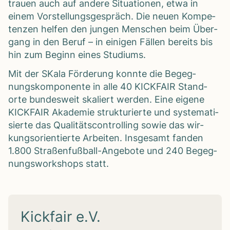
trauen auch auf andere Situa­tio­nen, etwa in
einem Vor­stel­lungs­ge­spräch. Die neuen Kom­pe­
ten­zen hel­fen den jun­gen Men­schen beim Über­
gang in den Beruf – in eini­gen Fäl­len bereits bis
hin zum Beginn eines Stu­di­ums.
Mit der SKala För­de­rung konnte die Begeg­
nungs­kom­po­nente in alle 40 KICKFAIR Stand­
orte bun­des­weit ska­liert wer­den. Eine eigene
KICKFAIR Aka­de­mie struk­tu­rierte und sys­te­ma­ti­
sierte das Qua­li­täts­con­trol­ling sowie das wir­
kungs­ori­en­tierte Arbei­ten. Ins­ge­samt fan­den
1.800 Stra­ßen­fuß­ball-Ange­bote und 240 Begeg­
nungs­work­shops statt.
Kickfair e.V.