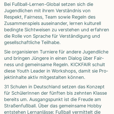
Bei Fuß­ball-Ler­nen-Glo­bal set­zen sich die
Jugend­li­chen mit ihrem Ver­ständ­nis von
Respekt, Fair­ness, Team sowie Regeln des
Zusam­men­spiels aus­ein­an­der, ler­nen kul­tu­rell
bedingte Sicht­wei­sen zu ver­ste­hen und erfah­ren
die Rolle von Spra­che für Ver­stän­di­gung und
gesell­schaft­li­che Teil­habe.
Sie orga­ni­sie­ren Tur­niere für andere Jugend­li­che
und brin­gen Jün­gere in einen Dia­log über Fair­
ness und gemein­same Regeln. KICKFAIR schult
diese Youth Lea­der in Work­shops, damit sie Pro­
jekt­in­halte aktiv mit­ge­stal­ten kön­nen.
31 Schu­len in Deutsch­land set­zen das Kon­zept
für Schü­le­rIn­nen der fünf­ten bis zehn­ten Klasse
bereits um. Aus­gangs­punkt ist die Freude am
Stra­ßen­fuß­ball. Über das gemein­same Hobby
ent­ste­hen Lern­an­lässe: Fuß­ball ver­mit­telt die