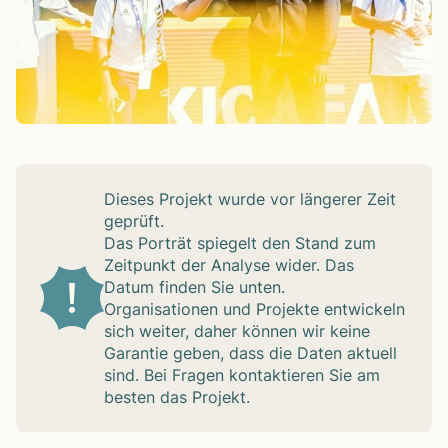
Die­ses Pro­jekt wurde vor län­ge­rer Zeit
geprüft.
Das Por­trät spie­gelt den Stand zum
Zeit­punkt der Ana­lyse wider. Das
Datum fin­den Sie unten.
Orga­ni­sa­tio­nen und Pro­jekte ent­wi­ckeln
sich wei­ter, daher kön­nen wir keine
Garan­tie geben, dass die Daten aktu­ell
sind. Bei Fra­gen kon­tak­tie­ren Sie am
bes­ten das Pro­jekt.