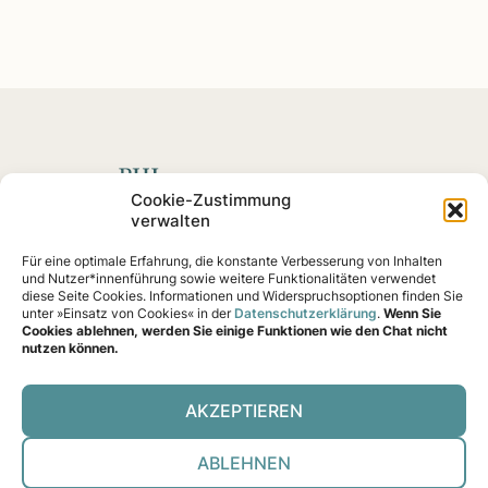
Spenden mit Impact
Cookie-Zustimmung
verwalten
Fördern Sie soziale
Projekte
und Impact-Startups, die
Für eine optimale Erfahrung, die konstante Verbesserung von Inhalten
nachweislich eine Wirkung erzielen – von Klimaschutz
und Nutzer*innenführung sowie weitere Funktionalitäten verwendet
bis Gemeinschaftshilfe.
diese Seite Cookies. Informationen und Widerspruchsoptionen finden Sie
unter »Einsatz von Cookies« in der
Datenschutzerklärung
.
Wenn Sie
Cookies ablehnen, werden Sie einige Funktionen wie den Chat nicht
nutzen können.
AKZEPTIEREN
Über uns
Prüf-Ver­fah­ren
Trans­pa­renz & ITZ
Kon­takt
Daten­schutz
Impres­sum
Coo­kies
ABLEHNEN