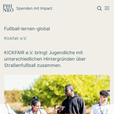
Zum Inhalt springen
Spenden mit Impact
Fuß­ball-ler­nen-glo­bal
Kickfair e.V.
KICKFAIR e.V. bringt Jugendliche mit
unterschiedlichen Hintergründen über
Straßenfußball zusammen.