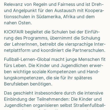
Rele­vanz von Regeln und Fair­ness und ist Dreh-
und Angel­punkt für den Aus­tausch mit Koope­ra­
ti­ons­schu­len in Süd­ame­rika, Afrika und dem
nahen Osten.
KICKFAIR beglei­tet die Schu­len bei der Ein­füh­
rung des Pro­gramms, über­nimmt die Schu­lung
der Leh­re­rIn­nen, betreibt die vier­spra­chige Inter­
net­platt­form und koor­di­niert die Part­ner­schu­len.
Fuß­ball-Ler­nen-Glo­bal macht junge Men­schen fit
fürs Leben. Die Kin­der und Jugend­li­chen erwer­
ben wich­tige soziale Kom­pe­ten­zen und Hand­
lungs­kom­pe­ten­zen, die sie für ihr spä­te­res
Berufs­le­ben benö­ti­gen.
Das geschieht ins­be­son­dere durch die inten­sive
Ein­bin­dung der Teil­neh­men­den: Die Kin­der und
Jugend­li­chen orga­ni­sie­ren selbst Stra­ßen­fuß­ball­