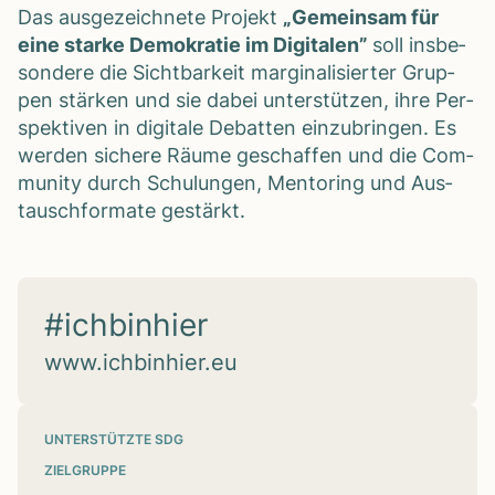
Das aus­ge­zeich­nete Pro­jekt
„Gemein­sam für
eine starke Demo­kra­tie im Digi­ta­len”
soll ins­be­
son­dere die Sicht­bar­keit mar­gi­na­li­sier­ter Grup­
pen stär­ken und sie dabei unter­stüt­zen, ihre Per­
spek­ti­ven in digi­tale Debat­ten ein­zu­brin­gen. Es
wer­den sichere Räume geschaf­fen und die Com­
mu­nity durch Schu­lun­gen, Men­to­ring und Aus­
tausch­for­mate gestärkt.
#ichbinhier
www.ichbinhier.eu
UNTERSTÜTZTE SDG
ZIELGRUPPE