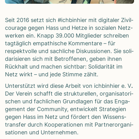
Seit 2016 setzt sich #ich­bin­hier mit digi­ta­ler Zivil­
cou­rage gegen Hass und Hetze in sozia­len Netz­
wer­ken ein. Knapp 39.000 Mit­glie­der schrei­ben
tag­täg­lich empa­thi­sche Kom­men­tare – für
respekt­volle und sach­li­che Dis­kus­sio­nen. Sie soli­
da­ri­sie­ren sich mit Betrof­fe­nen, geben ihnen
Rück­halt und machen sicht­bar: Soli­da­ri­tät im
Netz wirkt – und jede Stimme zählt.
Unter­stützt wird diese Arbeit von ich­bin­hier e. V
.
Der Ver­ein schafft die struk­tu­rel­len, orga­ni­sa­to­ri­
schen und fach­li­chen Grund­la­gen für das Enga­
ge­ment der Com­mu­nity, ent­wi­ckelt Stra­te­gien
gegen Hass im Netz und för­dert den Wis­sens­
trans­fer durch Koope­ra­tio­nen mit Part­ner­or­ga­ni­
sa­tio­nen und Unter­neh­men.