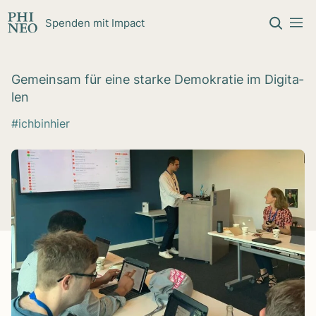
Zum Inhalt springen
Spenden mit Impact
Gemein­sam für eine starke Demo­kra­tie im Digi­ta­
len
#ichbinhier