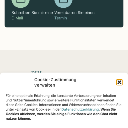
Schreiben Sie mir eine
Vereinbaren Sie einen
E-Mail
Termin
Spenden mit Impact
Cookie-Zustimmung
verwalten
Fördern Sie soziale
Projekte
und Impact-Startups, die
Für eine optimale Erfahrung, die konstante Verbesserung von Inhalten
nachweislich eine Wirkung erzielen – von Klimaschutz
und Nutzer*innenführung sowie weitere Funktionalitäten verwendet
bis Gemeinschaftshilfe.
diese Seite Cookies. Informationen und Widerspruchsoptionen finden Sie
unter »Einsatz von Cookies« in der
Datenschutzerklärung
.
Wenn Sie
Cookies ablehnen, werden Sie einige Funktionen wie den Chat nicht
nutzen können.