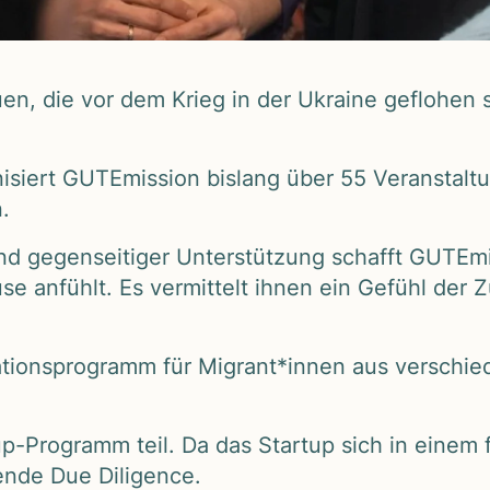
n, die vor dem Krieg in der Ukraine geflo­hen si
­siert GUTEmis­sion bis­lang über 55 Ver­an­stal­tun
.
d gegen­sei­ti­ger Unter­stüt­zung schafft GUTEm
e anfühlt. Es ver­mit­telt ihnen ein Gefühl der Zu
­ti­ons­pro­gramm für Migrant*innen aus ver­schie
Pro­gramm teil. Da das Startup sich in einem fr
hende Due Dili­gence.