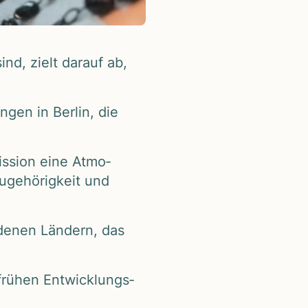
nd, zielt dar­auf ab,
­gen in Ber­lin, die
is­sion eine Atmo­
ge­hö­rig­keit und
­de­nen Län­dern, das
ü­hen Ent­wick­lungs­