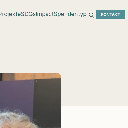
Pro­jekte
SDGs
Impact
Spen­den­typ
KON­TAKT