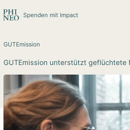
Zum Inhalt springen
Spenden mit Impact
GUTEmis­sion
GUTEmission unterstützt geflüchtete