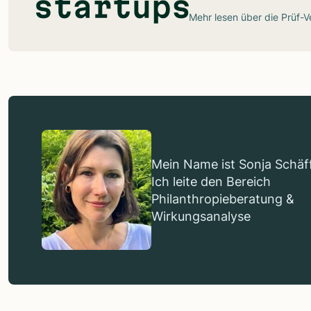
Mehr lesen über die
Prüf-V
Mein Name ist Sonja Schäff
Ich leite den Bereich
Philanthropieberatung &
Wirkungsanalyse