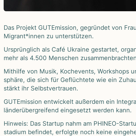
Das Pro­jekt GUTEmis­sion, gegrün­det von Fraue
Migrant*innen zu unter­stüt­zen.
Ursprüng­lich als Café Ukraine gestar­tet, orga­ni
mehr als 4.500 Men­schen zusam­men­brach­ten
Mit­hilfe von Musik, Koche­vents, Work­shops un
sphäre, die sich für Geflüch­tete wie ein Zuhaus
stärkt ihr Selbst­ver­trauen.
GUTEmis­sion ent­wi­ckelt außer­dem ein Inte­gra
län­der­über­grei­fend ein­ge­setzt wer­den kann.
Hin­weis: Das Startup nahm am PHI­NEO-Startup-
sta­dium befin­det, erfolgte noch keine ein­ge­