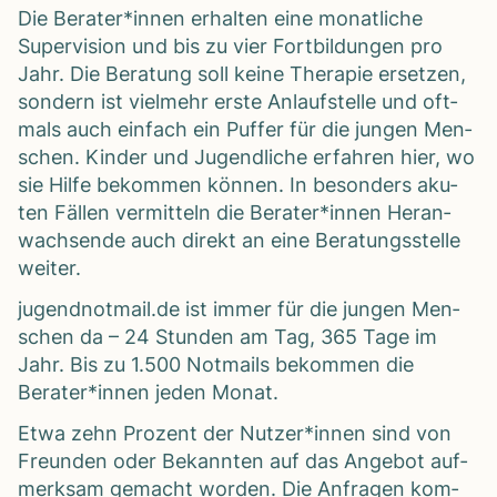
Die Berater*innen erhal­ten eine monat­li­che
Super­vi­sion und bis zu vier Fort­bil­dun­gen pro
Jahr. Die Bera­tung soll keine The­ra­pie erset­zen,
son­dern ist viel­mehr erste Anlauf­stelle und oft­
mals auch ein­fach ein Puf­fer für die jun­gen Men­
schen. Kin­der und Jugend­li­che erfah­ren hier, wo
sie Hilfe bekom­men kön­nen. In beson­ders aku­
ten Fäl­len ver­mit­teln die Berater*innen Her­an­
wach­sende auch direkt an eine Bera­tungs­stelle
wei­ter.
jugend​not​mail​.de ist immer für die jun­gen Men­
schen da – 24 Stun­den am Tag, 365 Tage im
Jahr. Bis zu 1.500 Not­mails bekom­men die
Berater*innen jeden Monat.
Etwa zehn Pro­zent der Nutzer*innen sind von
Freun­den oder Bekann­ten auf das Ange­bot auf­
merk­sam gemacht wor­den. Die Anfra­gen kom­