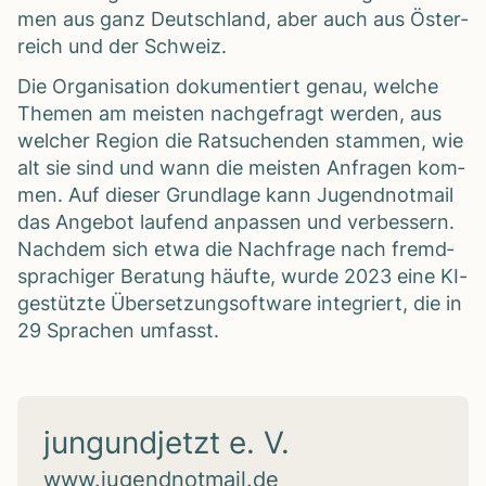
men aus ganz Deutsch­land, aber auch aus Öster­
reich und der Schweiz.
Die Orga­ni­sa­tion doku­men­tiert genau, wel­che
The­men am meis­ten nach­ge­fragt wer­den, aus
wel­cher Region die Rat­su­chen­den stam­men, wie
alt sie sind und wann die meis­ten Anfra­gen kom­
men. Auf die­ser Grund­lage kann Jugend­not­mail
das Ange­bot lau­fend anpas­sen und ver­bes­sern.
Nach­dem sich etwa die Nach­frage nach fremd­
spra­chi­ger Bera­tung häufte, wurde 2023 eine KI-
gestützte Über­set­zung­s­oft­ware inte­griert, die in
29 Spra­chen umfasst.
jungundjetzt e. V.
www.jugendnotmail.de