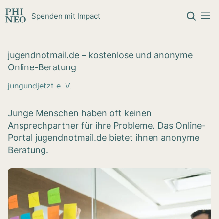
Zum Inhalt springen
Spenden mit Impact
jugend​not​mail​.de – kos­ten­lose und anonyme
Online-Bera­tung
jungundjetzt e. V.
Junge Menschen haben oft keinen
Ansprechpartner für ihre Probleme. Das Online-
Portal jugendnotmail.de bietet ihnen anonyme
Beratung.