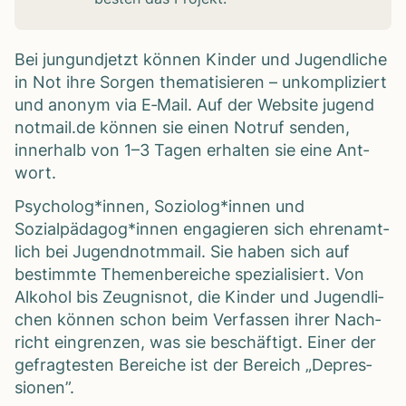
Bei
jun­gund­jetzt
kön­nen Kin­der und Jugend­li­che
in Not ihre Sor­gen the­ma­ti­sie­ren – unkom­pli­ziert
und anonym via E‑Mail. Auf der Web­site
jugend​
not​mail​.de
kön­nen sie einen Not­ruf sen­den,
inner­halb von 1–3 Tagen erhal­ten sie eine Ant­
wort.
Psycholog*innen, Soziolog*innen und
Sozialpädagog*innen enga­gie­ren sich ehren­amt­
lich bei
Jugend­notm­mail
. Sie haben sich auf
bestimmte The­men­be­rei­che spe­zia­li­siert. Von
Alko­hol bis Zeug­nis­not, die Kin­der und Jugend­li­
chen kön­nen schon beim Ver­fas­sen ihrer Nach­
richt ein­gren­zen, was sie beschäf­tigt. Einer der
gefrag­tes­ten Berei­che ist der Bereich „Depres­
sio­nen”.