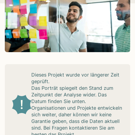
Die­ses Pro­jekt wurde vor län­ge­rer Zeit
geprüft.
Das Por­trät spie­gelt den Stand zum
Zeit­punkt der Ana­lyse wider. Das
Datum fin­den Sie unten.
Orga­ni­sa­tio­nen und Pro­jekte ent­wi­ckeln
sich wei­ter, daher kön­nen wir keine
Garan­tie geben, dass die Daten aktu­ell
sind. Bei Fra­gen kon­tak­tie­ren Sie am
bes­ten das Pro­jekt.