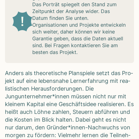
Das Por­trät spie­gelt den Stand zum
Zeit­punkt der Ana­lyse wider. Das
Datum fin­den Sie unten.
Orga­ni­sa­tio­nen und Pro­jekte ent­wi­ckeln
sich wei­ter, daher kön­nen wir keine
Garan­tie geben, dass die Daten aktu­ell
sind. Bei Fra­gen kon­tak­tie­ren Sie am
bes­ten das Pro­jekt.
Anders als theo­re­ti­sche Plan­spiele setzt das Pro­
jekt auf eine lebens­nahe Lern­erfah­rung mit rea­
lis­ti­schen Her­aus­for­de­run­gen. Die
Jungunternehmer*innen müs­sen nicht nur mit
klei­nem Kapi­tal eine Geschäfts­idee rea­li­sie­ren. Es
heißt auch Löhne zah­len, Steu­ern abfüh­ren und
die Kos­ten im Blick hal­ten. Dabei geht es nicht
nur darum, den Gründer*innen-Nachwuchs von
mor­gen zu för­dern: Viel­mehr ler­nen die Teil­neh­