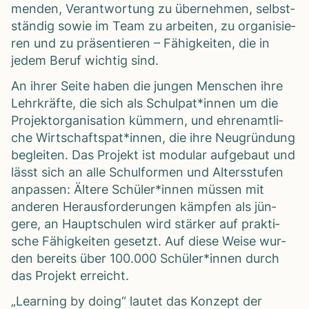
men­den, Ver­ant­wor­tung zu über­neh­men, selbst­
stän­dig sowie im Team zu arbei­ten, zu orga­ni­sie­
ren und zu prä­sen­tie­ren – Fähig­kei­ten, die in
jedem Beruf wich­tig sind.
An ihrer Seite haben die jun­gen Men­schen ihre
Lehr­kräfte, die sich als Schulpat*innen um die
Pro­jekt­orga­ni­sa­tion küm­mern, und ehren­amt­li­
che Wirtschaftspat*innen, die ihre Neu­grün­dung
beglei­ten. Das Pro­jekt ist modu­lar auf­ge­baut und
lässt sich an alle Schul­for­men und Alters­stu­fen
anpas­sen: Ältere Schüler*innen müs­sen mit
ande­ren Her­aus­for­de­run­gen kämp­fen als jün­
gere, an Haupt­schu­len wird stär­ker auf prak­ti­
sche Fähig­kei­ten gesetzt. Auf diese Weise wur­
den bereits über 100.000 Schüler*innen durch
das Pro­jekt erreicht.
„Lear­ning by doing“ lau­tet das Kon­zept der