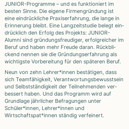
JUNIOR-Pro­gramme – und es funk­tio­niert im
bes­ten Sinne. Die eigene Fir­men­grün­dung ist
eine ein­drück­li­che Pra­xis­er­fah­rung, die lange in
Erin­ne­rung bleibt. Eine Lang­zeit­stu­die belegt ein­
drück­lich den Erfolg des Pro­jekts: JUNIOR-
Alumni sind grün­dungs­freu­di­ger, erfolg­rei­cher im
Beruf und haben mehr Freude daran. Rück­bli­
ckend nen­nen sie die Grün­dungs­er­fah­rung als
wich­tigste Vor­be­rei­tung für den spä­te­ren Beruf.
Neun von zehn Lehrer*innen bestä­ti­gen, dass
sich Team­fä­hig­keit, Ver­ant­wor­tungs­be­wusst­sein
und Selbst­stän­dig­keit der Teil­neh­men­den ver­
bes­sert haben. Und das Pro­gramm wird auf
Grund­lage jähr­li­cher Befra­gun­gen unter
Schüler*innen, Lehrer*innen und
Wirtschaftspat*innen stän­dig ver­fei­nert.