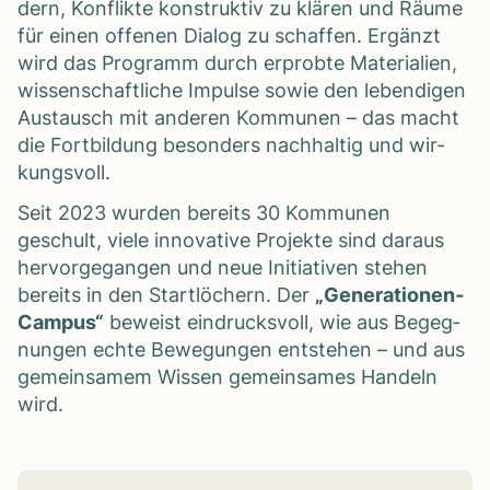
dern, Kon­flikte kon­struk­tiv zu klä­ren und Räume
für einen offe­nen Dia­log zu schaf­fen. Ergänzt
wird das Pro­gramm durch erprobte Mate­ria­lien,
wis­sen­schaft­li­che Impulse sowie den leben­di­gen
Aus­tausch mit ande­ren Kom­mu­nen – das macht
die Fort­bil­dung beson­ders nach­hal­tig und wir­
kungs­voll.
Seit 2023 wur­den bereits 30 Kom­mu­nen
geschult, viele inno­va­tive Pro­jekte sind dar­aus
her­vor­ge­gan­gen und neue Initia­ti­ven ste­hen
bereits in den Start­lö­chern. Der
„Gene­ra­tio­nen­
Cam­pus“
beweist ein­drucks­voll, wie aus Begeg­
nun­gen echte Bewe­gun­gen ent­ste­hen – und aus
gemein­sa­mem Wis­sen gemein­sa­mes Han­deln
wird.