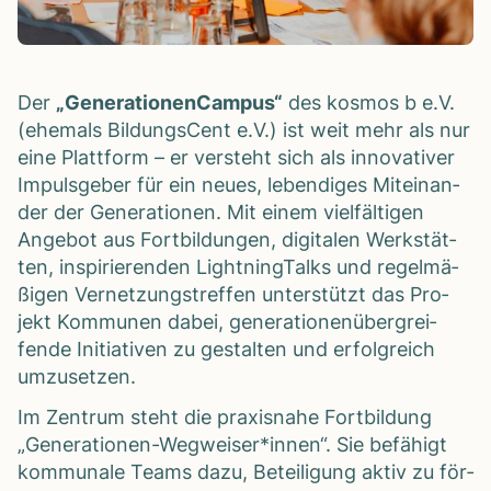
Der
„Gene­ra­tio­nen­Cam­pus“
des kos­mos b e.V.
(ehe­mals Bil­dungs­Cent e.V.) ist weit mehr als nur
eine Platt­form – er ver­steht sich als inno­va­ti­ver
Impuls­ge­ber für ein neues, leben­di­ges Mit­ein­an­
der der Gene­ra­tio­nen. Mit einem viel­fäl­ti­gen
Ange­bot aus Fort­bil­dun­gen, digi­ta­len Werk­stät­
ten, inspi­rie­ren­den Light­ning­Talks und regel­mä­
ßi­gen Ver­net­zungs­tref­fen unter­stützt das Pro­
jekt Kom­mu­nen dabei, gene­ra­tio­nen­über­grei­
fende Initia­ti­ven zu gestal­ten und erfolg­reich
umzu­set­zen.
Im Zen­trum steht die pra­xis­nahe Fort­bil­dung
„Generationen-Wegweiser*innen“. Sie befä­higt
kom­mu­nale Teams dazu, Betei­li­gung aktiv zu för­