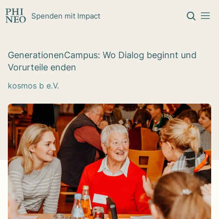
Zum Inhalt springen
Spenden mit Impact
Gene­ra­tio­nen­Cam­pus: Wo Dia­log beginnt und
Vor­ur­teile enden
kosmos b e.V.