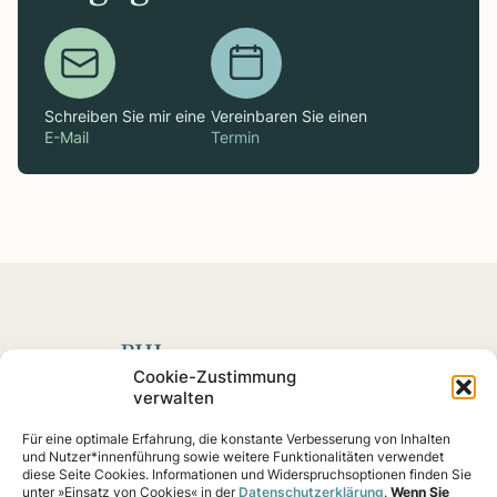
Schreiben Sie mir eine
Vereinbaren Sie einen
E-Mail
Termin
Spenden mit Impact
Cookie-Zustimmung
verwalten
Fördern Sie soziale
Projekte
und Impact-Startups, die
Für eine optimale Erfahrung, die konstante Verbesserung von Inhalten
nachweislich eine Wirkung erzielen – von Klimaschutz
und Nutzer*innenführung sowie weitere Funktionalitäten verwendet
bis Gemeinschaftshilfe.
diese Seite Cookies. Informationen und Widerspruchsoptionen finden Sie
unter »Einsatz von Cookies« in der
Datenschutzerklärung
.
Wenn Sie