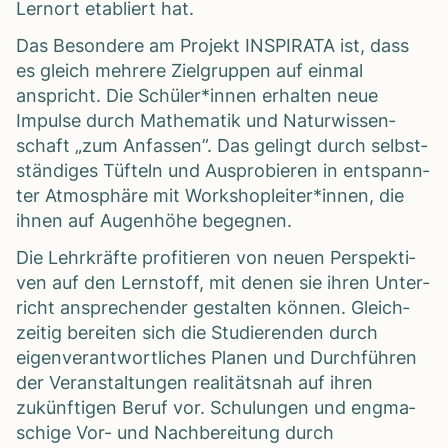
Lern­ort eta­bliert hat.
Das Beson­dere am Pro­jekt INSPIRATA ist, dass
es gleich meh­rere Ziel­grup­pen auf ein­mal
anspricht. Die Schüler*innen erhal­ten neue
Impulse durch Mathe­ma­tik und Natur­wis­sen­
schaft „zum Anfas­sen”. Das gelingt durch selbst­
stän­di­ges Tüf­teln und Aus­pro­bie­ren in ent­spann­
ter Atmo­sphäre mit Workshopleiter*innen, die
ihnen auf Augen­höhe begeg­nen.
Die Lehr­kräfte pro­fi­tie­ren von neuen Per­spek­ti­
ven auf den Lern­stoff, mit denen sie ihren Unter­
richt anspre­chen­der gestal­ten kön­nen. Gleich­
zei­tig berei­ten sich die Stu­die­ren­den durch
eigen­ver­ant­wort­li­ches Pla­nen und Durch­füh­ren
der Ver­an­stal­tun­gen rea­li­täts­nah auf ihren
zukünf­ti­gen Beruf vor. Schu­lun­gen und eng­ma­
schige Vor- und Nach­be­rei­tung durch