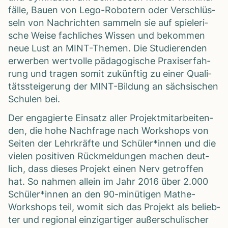
fälle, Bauen von Lego-Robo­tern oder Ver­schlüs­
seln von Nach­rich­ten sam­meln sie auf spie­le­ri­
sche Weise fach­li­ches Wis­sen und bekom­men
neue Lust an MINT-The­men. Die Stu­die­ren­den
erwer­ben wert­volle päd­ago­gi­sche Pra­xis­er­fah­
rung und tra­gen somit zukünf­tig zu einer Qua­li­
täts­stei­ge­rung der MINT-Bil­dung an säch­si­schen
Schu­len bei.
Der enga­gierte Ein­satz aller Pro­jekt­mit­ar­bei­ten­
den, die hohe Nach­frage nach Work­shops von
Sei­ten der Lehr­kräfte und Schüler*innen und die
vie­len posi­ti­ven Rück­mel­dun­gen machen deut­
lich, dass die­ses Pro­jekt einen Nerv getrof­fen
hat. So nah­men allein im Jahr 2016 über 2.000
Schüler*innen an den 90-minü­ti­gen Mathe-
Work­shops teil, womit sich das Pro­jekt als belieb­
ter und regio­nal ein­zig­ar­ti­ger außer­schu­li­scher