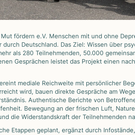
Mut för­dern e.V. Men­schen mit und ohne Depres­s
durch Deutsch­land. Das Ziel: Wis­sen über psy­c
t mehr als 280 Teil­neh­men­den, 50.000 gemein­sam
fe­nen Gesprä­chen leis­tet das Pro­jekt einen nach­h
.
­eint mediale Reich­weite mit per­sön­li­cher Be
erreicht wird, bauen direkte Gesprä­che am Wege
ständ­nis. Authen­ti­sche Berichte von Betrof­fe­n
en­heit. Bewe­gung an der fri­schen Luft, Natur­e
nd die Wider­stands­kraft der Teil­neh­men­den nac
che Etap­pen geplant, ergänzt durch Info­stände, M