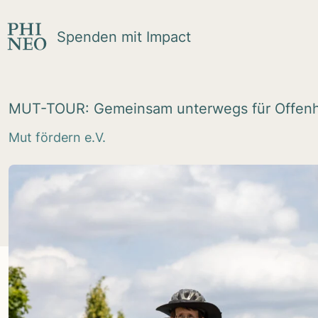
Zum Inhalt springen
Spenden mit Impact
MUT-TOUR: Gemein­sam unter­wegs für Offen­h
Mut fördern e.V.