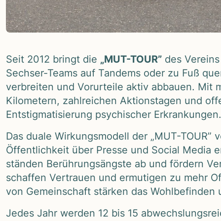
Seit 2012 bringt die
„MUT-TOUR”
des Ver­eins 
Sech­ser-Teams auf Tan­dems oder zu Fuß quer 
ver­brei­ten und Vor­ur­teile aktiv abbauen. Mi
Kilo­me­tern, zahl­rei­chen Akti­ons­ta­gen und of
Ent­stig­ma­ti­sie­rung psy­chi­scher Erkran­kun­gen
Das duale Wir­kungs­mo­dell der „MUT-TOUR” ver
Öffent­lich­keit über Presse und Social Media 
stän­den Berüh­rungs­ängste ab und för­dern Ver­
schaf­fen Ver­trauen und ermu­ti­gen zu mehr Off
von Gemein­schaft stär­ken das Wohl­be­fin­den u
Jedes Jahr wer­den 12 bis 15 abwechs­lungs­rei­