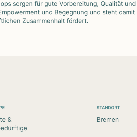
shops sor­gen für gute Vor­be­rei­tung, Qua­li­tät un
t, Empower­ment und Begeg­nung und steht damit fü
li­chen Zusam­men­halt för­dert.
PE
STANDORT
te &
Bremen
edürftige