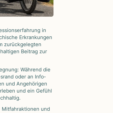
i­ons­er­fah­rung in
hi­sche Erkran­kun­gen
 zurück­ge­leg­ten
al­ti­gen Bei­trag zur
geg­nung: Wäh­rend die
s­rand oder an Info­
en und Ange­hö­ri­gen
r­le­ben und ein Gefühl
h­hal­tig.
it­fahr­ak­tio­nen und