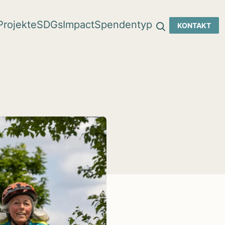
Pro­jekte
SDGs
Impact
Spen­den­typ
KON­TAKT