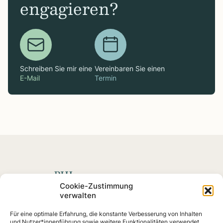
engagieren?
Schreiben Sie mir eine
Vereinbaren Sie einen
E-Mail
Termin
Spenden mit Impact
Cookie-Zustimmung
verwalten
Fördern Sie soziale
Projekte
und Impact-Startups, die
Für eine optimale Erfahrung, die konstante Verbesserung von Inhalten
nachweislich eine Wirkung erzielen – von Klimaschutz
und Nutzer*innenführung sowie weitere Funktionalitäten verwendet