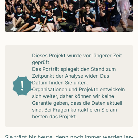
Die­ses Pro­jekt wurde vor län­ge­rer Zeit
geprüft.
Das Por­trät spie­gelt den Stand zum
Zeit­punkt der Ana­lyse wider. Das
Datum fin­den Sie unten.
Orga­ni­sa­tio­nen und Pro­jekte ent­wi­ckeln
sich wei­ter, daher kön­nen wir keine
Garan­tie geben, dass die Daten aktu­ell
sind. Bei Fra­gen kon­tak­tie­ren Sie am
bes­ten das Pro­jekt.
Sie trägt bis heute, denn noch immer wer­den les­