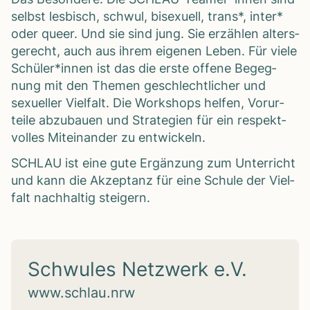
selbst les­bisch, schwul, bise­xu­ell, trans*, inter*
oder queer. Und sie sind jung. Sie erzäh­len alters­
ge­recht, auch aus ihrem eige­nen Leben. Für viele
Schüler*innen ist das die erste offene Begeg­
nung mit den The­men geschlecht­li­cher und
sexu­el­ler Viel­falt. Die Work­shops hel­fen, Vor­ur­
teile abzu­bauen und Stra­te­gien für ein respekt­
vol­les Mit­ein­an­der zu ent­wi­ckeln.
SCHLAU ist eine gute Ergän­zung zum Unter­richt
und kann die Akzep­tanz für eine Schule der Viel­
falt nach­hal­tig stei­gern.
Schwules Netzwerk e.V.
www.schlau.nrw