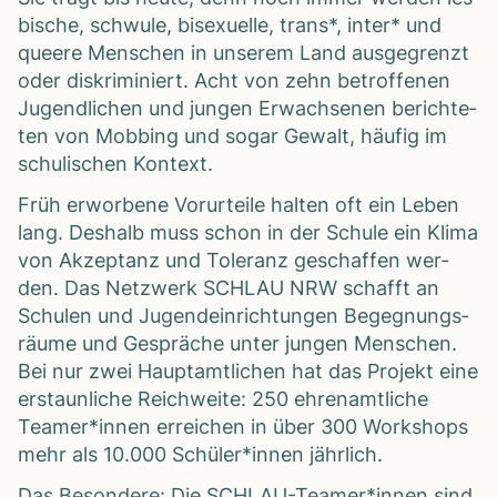
bi­sche, schwule, bise­xu­elle, trans*, inter* und
que­ere Men­schen in unse­rem Land aus­ge­grenzt
oder dis­kri­mi­niert. Acht von zehn betrof­fe­nen
Jugend­li­chen und jun­gen Erwach­se­nen berich­te­
ten von Mob­bing und sogar Gewalt, häu­fig im
schu­li­schen Kon­text.
Früh erwor­bene Vor­ur­teile hal­ten oft ein Leben
lang. Des­halb muss schon in der Schule ein Klima
von Akzep­tanz und Tole­ranz geschaf­fen wer­
den. Das Netz­werk SCHLAU NRW schafft an
Schu­len und Jugend­ein­rich­tun­gen Begeg­nungs­
räume und Gesprä­che unter jun­gen Men­schen.
Bei nur zwei Haupt­amt­li­chen hat das Pro­jekt eine
erstaun­li­che Reich­weite: 250 ehren­amt­li­che
Teamer*innen errei­chen in über 300 Work­shops
mehr als 10.000 Schüler*innen jähr­lich.
Das Beson­dere: Die SCHLAU-Teamer*innen sind