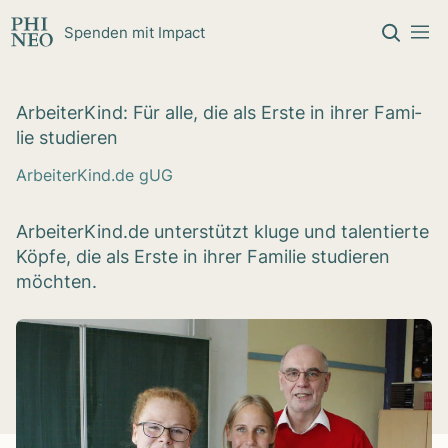
Zum Inhalt springen
Spenden mit Impact
Arbei­ter­Kind: Für alle, die als Erste in ihrer Fami­
lie stu­die­ren
ArbeiterKind.de gUG
ArbeiterKind.de unterstützt kluge und talentierte
Köpfe, die als Erste in ihrer Familie studieren
möchten.