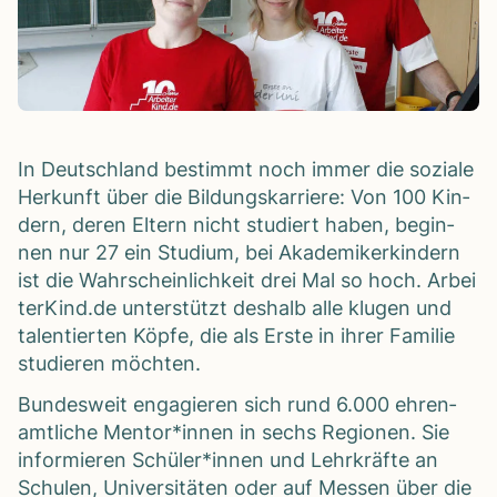
In Deutsch­land bestimmt noch immer die soziale
Her­kunft über die Bil­dungs­kar­riere: Von 100 Kin­
dern, deren Eltern nicht stu­diert haben, begin­
nen nur 27 ein Stu­dium, bei Aka­de­mi­ker­kin­dern
ist die Wahr­schein­lich­keit drei Mal so hoch. Arbei​
ter​Kind​.de unter­stützt des­halb alle klu­gen und
talen­tier­ten Köpfe, die als Erste in ihrer Fami­lie
stu­die­ren möch­ten.
Bun­des­weit enga­gie­ren sich rund 6.000 ehren­
amt­li­che Mentor*innen in sechs Regio­nen. Sie
infor­mie­ren Schüler*innen und Lehr­kräfte an
Schu­len, Uni­ver­si­tä­ten oder auf Mes­sen über die