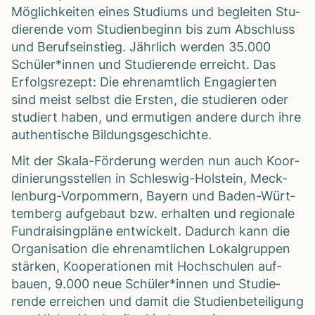
Mög­lich­kei­ten eines Stu­di­ums und beglei­ten Stu­
die­rende vom Stu­di­en­be­ginn bis zum Abschluss
und Berufs­ein­stieg. Jähr­lich wer­den 35.000
Schüler*innen und Stu­die­rende erreicht. Das
Erfolgs­re­zept: Die ehren­amt­lich Enga­gier­ten
sind meist selbst die Ers­ten, die stu­die­ren oder
stu­diert haben, und ermu­ti­gen andere durch ihre
authen­ti­sche Bil­dungs­ge­schichte.
Mit der Skala-För­de­rung wer­den nun auch Koor­
di­nie­rungs­stel­len in Schles­wig-Hol­stein, Meck­
len­burg-Vor­pom­mern, Bay­ern und Baden-Würt­
tem­berg auf­ge­baut bzw. erhal­ten und regio­nale
Fund­rai­sin­g­pläne ent­wi­ckelt. Dadurch kann die
Orga­ni­sa­tion die ehren­amt­li­chen Lokal­grup­pen
stär­ken, Koope­ra­tio­nen mit Hoch­schu­len auf­
bauen, 9.000 neue Schüler*innen und Stu­die­
rende errei­chen und damit die Stu­di­en­be­tei­li­gung