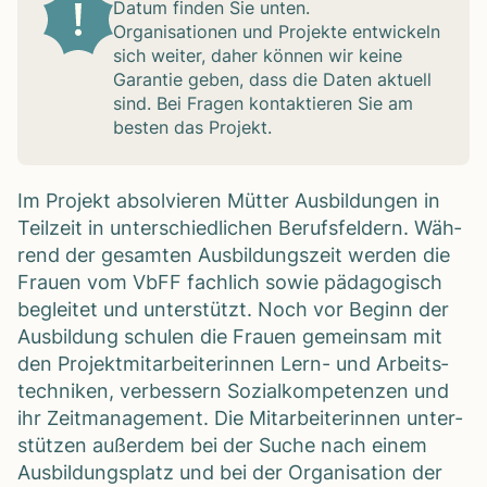
Datum fin­den Sie unten.
Orga­ni­sa­tio­nen und Pro­jekte ent­wi­ckeln
sich wei­ter, daher kön­nen wir keine
Garan­tie geben, dass die Daten aktu­ell
sind. Bei Fra­gen kon­tak­tie­ren Sie am
bes­ten das Pro­jekt.
Im Pro­jekt absol­vie­ren Müt­ter Aus­bil­dun­gen in
Teil­zeit in unter­schied­li­chen Berufs­fel­dern. Wäh­
rend der gesam­ten Aus­bil­dungs­zeit wer­den die
Frauen vom VbFF fach­lich sowie päd­ago­gisch
beglei­tet und unter­stützt. Noch vor Beginn der
Aus­bil­dung schu­len die Frauen gemein­sam mit
den Pro­jekt­mit­ar­bei­te­rin­nen Lern- und Arbeits­
tech­ni­ken, ver­bes­sern Sozi­al­kom­pe­ten­zen und
ihr Zeit­ma­nage­ment. Die Mit­ar­bei­te­rin­nen unter­
stüt­zen außer­dem bei der Suche nach einem
Aus­bil­dungs­platz und bei der Orga­ni­sa­tion der