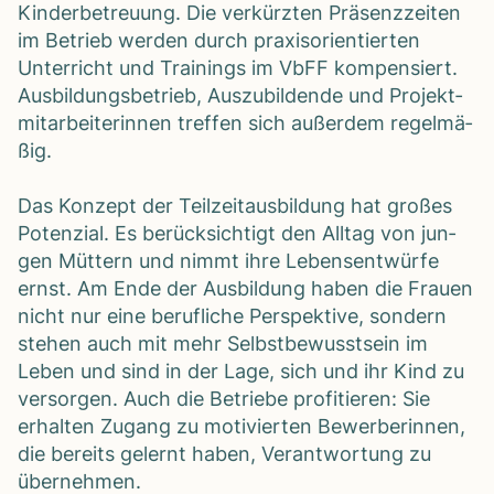
Kin­der­be­treu­ung. Die ver­kürz­ten Prä­senz­zei­ten
im Betrieb wer­den durch pra­xis­ori­en­tier­ten
Unter­richt und Trai­nings im VbFF kom­pen­siert.
Aus­bil­dungs­be­trieb, Aus­zu­bil­dende und Pro­jekt­
mit­ar­bei­te­rin­nen tref­fen sich außer­dem regel­mä­
ßig.
Das Kon­zept der Teil­zeit­aus­bil­dung hat gro­ßes
Poten­zial. Es berück­sich­tigt den All­tag von jun­
gen Müt­tern und nimmt ihre Lebens­ent­würfe
ernst. Am Ende der Aus­bil­dung haben die Frauen
nicht nur eine beruf­li­che Per­spek­tive, son­dern
ste­hen auch mit mehr Selbst­be­wusst­sein im
Leben und sind in der Lage, sich und ihr Kind zu
ver­sor­gen. Auch die Betriebe pro­fi­tie­ren: Sie
erhal­ten Zugang zu moti­vier­ten Bewer­be­rin­nen,
die bereits gelernt haben, Ver­ant­wor­tung zu
über­neh­men.