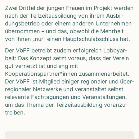
Zwei Drit­tel der jun­gen Frauen im Pro­jekt wer­den
nach der Teil­zeit­aus­bil­dung von ihrem Aus­bil­
dungs­be­trieb oder einem ande­ren Unter­neh­men
über­nom­men – und das, obwohl die Mehr­heit
von ihnen „nur“ einen Haupt­schul­ab­schluss hat.
Der VbFF betreibt zudem erfolg­reich Lob­by­ar­
beit: Das Kon­zept setzt vor­aus, dass der Ver­ein
gut ver­netzt ist und eng mit
Kooperationspartner*innen zusam­men­ar­bei­tet.
Der VbFF ist Mit­glied eini­ger regio­na­ler und über­
re­gio­na­ler Netz­werke und ver­an­stal­tet selbst
rele­vante Fach­ta­gun­gen und Ver­an­stal­tun­gen,
um das Thema der Teil­zeit­aus­bil­dung vor­an­zu­
trei­ben.