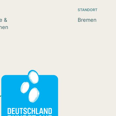
STANDORT
e &
Bremen
nnen