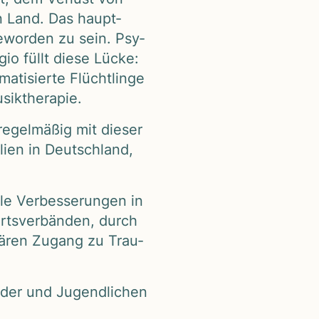
uen Land. Das haupt­
gewor­den zu sein. Psy­
­gio füllt diese Lücke:
a­ti­sierte Flücht­linge
k­the­ra­pie.
regel­mä­ßig mit die­ser
lien in Deutsch­land,
le Ver­bes­se­run­gen in
rts­ver­bän­den, durch
u­lä­ren Zugang zu Trau­
n­der und Jugend­li­chen