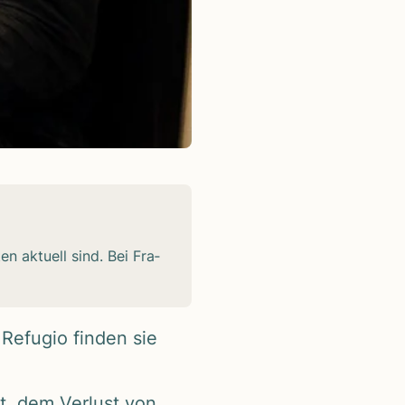
en aktu­ell sind. Bei Fra­
Refu­gio fin­den sie
at, dem Ver­lust von