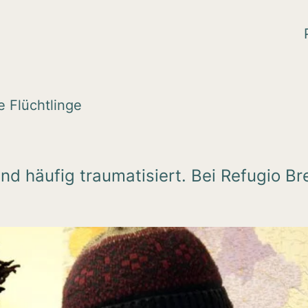
ge Flücht­linge
nd häufig traumatisiert. Bei Refugio Br