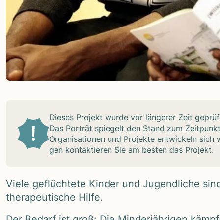
Die­ses Pro­jekt wurde vor län­ge­rer Zeit geprüf
Das Por­trät spie­gelt den Stand zum Zeit­punk
Orga­ni­sa­tio­nen und Pro­jekte ent­wi­ckeln sic
gen kon­tak­tie­ren Sie am bes­ten das Pro­jekt.
Viele geflüch­tete Kin­der und Jugend­li­che sind
the­ra­peu­ti­sche Hilfe.
Der Bedarf ist groß: Die Min­der­jäh­ri­gen kämp­