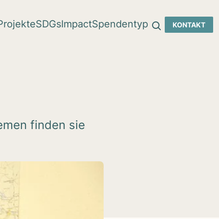
Pro­jekte
SDGs
Impact
Spen­den­typ
KON­TAKT
emen finden sie