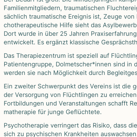
Fami­li­en­mit­glie­dern, trau­ma­ti­schen Flucht­
säch­lich trau­ma­ti­sche Ereig­nis ist, Zeuge v
cho­the­ra­peu­ti­sche Hilfe sieht das Asyl­be­wer­
Dort wurde in über 25 Jah­ren Pra­xis­er­fah­rung 
ent­wi­ckelt. Es ergänzt klas­si­sche Gesprächs­
Das The­ra­pie­zen­trum ist spe­zi­ell auf Flücht­l
Pati­en­ten­gruppe, Dolmetscher*innen sind in di
wer­den sie nach Mög­lich­keit durch Begleit­ge­s
Ein zwei­ter Schwer­punkt des Ver­eins ist die gesu
der Ver­sor­gung von Flücht­lin­gen zu errei­che
Fort­bil­dun­gen und Ver­an­stal­tun­gen schafft Re
ma­the­ra­pie für junge Geflüch­tete.
Psy­cho­the­ra­pie ver­rin­gert das Risiko, dass d
sich zu psy­chi­schen Krank­hei­ten aus­wach­sen