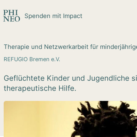
Zum Inhalt springen
Spenden mit Impact
The­ra­pie und Netz­werk­ar­beit für min­der­jäh­ri
REFUGIO Bremen e.V.
Geflüchtete Kinder und Jugendliche si
therapeutische Hilfe.