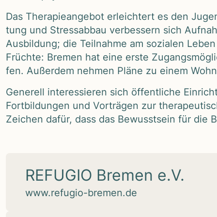
Das The­ra­pie­an­ge­bot erleich­tert es den Juge
tung und Stress­ab­bau ver­bes­sern sich Auf­nah
Aus­bil­dung; die Teil­nahme am sozia­len Leben 
Früchte: Bre­men hat eine erste Zugangs­mög­lich­
fen. Außer­dem neh­men Pläne zu einem Wohn­hei
Gene­rell inter­es­sie­ren sich öffent­li­che Ein
Fort­bil­dun­gen und Vor­trä­gen zur the­ra­peu­ti­sc
Zei­chen dafür, dass das Bewusst­sein für die Be
REFUGIO Bremen e.V.
www.refugio-bremen.de