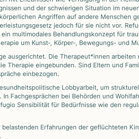
ereig­nis­sen und der schwie­ri­gen Situa­tion im ne
on kör­per­li­chen Angrif­fen auf andere Men­schen 
ber­leis­tungs­ge­setz jedoch für sie nicht vor. Refu
ein mul­ti­mo­da­les Behand­lungs­kon­zept für trau­m
the­ra­pie um Kunst‑, Körper‑, Bewe­gungs- und Musi
inge aus­ge­rich­tet. Die Therapeut*innen arbei­ten 
e The­ra­pie ein­ge­bun­den. Sind Eltern und Fami­
prä­che ein­be­zo­gen.
nd­heits­po­li­ti­sche Lob­by­ar­beit, um struk­tu­rel
n. In Fach­ge­sprä­chen bei Behör­den und Wohl­fah
fu­gio Sen­si­bi­li­tät für Bedürf­nisse wie den reg
ie belas­ten­den Erfah­run­gen der geflüch­te­ten Ki
.