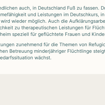
nd­li­chen auch, in Deutsch­land Fuß zu fas­sen. Du
­me­fä­hig­keit und Leis­tun­gen im Deutsch­kurs, 
wird wie­der mög­lich. Auch die Auf­klä­rungs­ar­be
keit zu the­ra­peu­ti­schen Leis­tun­gen für Flücht
m spe­zi­ell für geflüch­tete Frauen und Kin­der
­rich­tun­gen zuneh­mend für die The­men von Refu­g
hen Betreu­ung min­der­jäh­ri­ger Flücht­linge steigt k
darfs­si­tua­tion wächst.