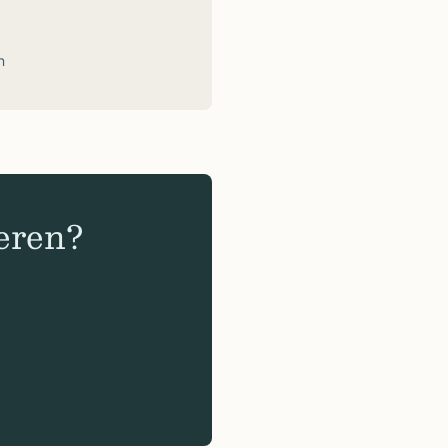
n
eren?