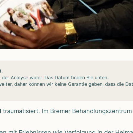
t.
t der Ana­lyse wider. Das Datum fin­den Sie unten.
h wei­ter, daher kön­nen wir keine Garan­tie geben, dass die Dat
 trau­ma­ti­siert. Im Bre­mer Behand­lungs­zen­trum 
fen mit Erleb­nis­sen wie Ver­fol­gung in der Hei­m