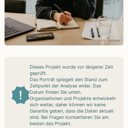
Die­ses Pro­jekt wurde vor län­ge­rer Zeit
geprüft.
Das Por­trät spie­gelt den Stand zum
Zeit­punkt der Ana­lyse wider. Das
Datum fin­den Sie unten.
Orga­ni­sa­tio­nen und Pro­jekte ent­wi­ckeln
sich wei­ter, daher kön­nen wir keine
Garan­tie geben, dass die Daten aktu­ell
sind. Bei Fra­gen kon­tak­tie­ren Sie am
bes­ten das Pro­jekt.