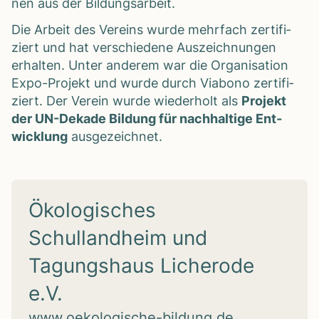
nen aus der Bil­dungs­ar­beit.
Die Arbeit des Ver­eins wurde mehr­fach zer­ti­fi­
ziert und hat ver­schie­dene Aus­zeich­nun­gen
erhal­ten. Unter ande­rem war die Orga­ni­sa­tion
Expo-Pro­jekt und wurde durch Viabono zer­ti­fi­
ziert. Der Ver­ein wurde wie­der­holt als
Pro­jekt
der UN-Dekade Bil­dung für nach­hal­tige Ent­
wick­lung
aus­ge­zeich­net.
Ökologisches
Schullandheim und
Tagungshaus Licherode
e.V.
www.oekologische-bildung.de