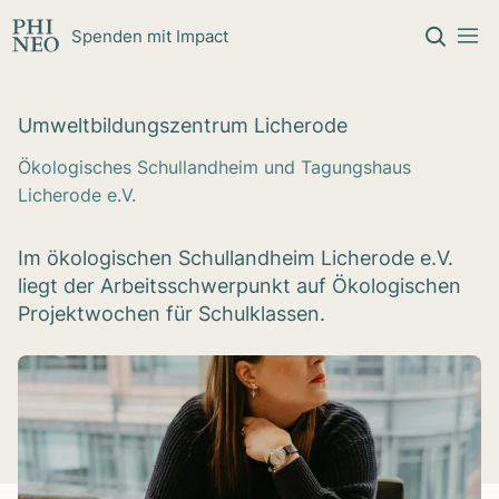
Zum Inhalt springen
Spenden mit Impact
Umwelt­bil­dungs­zen­trum Liche­rode
Ökologisches Schullandheim und Tagungshaus
Licherode e.V.
Im ökologischen Schullandheim Licherode e.V.
liegt der Arbeitsschwerpunkt auf Ökologischen
Projektwochen für Schulklassen.