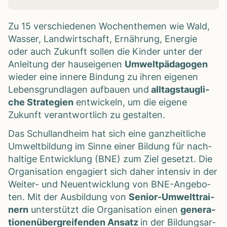
Zu 15 ver­schie­de­nen Wochen­the­men wie Wald,
Was­ser, Land­wirt­schaft, Ernäh­rung, Ener­gie
oder auch Zukunft sol­len die Kin­der unter der
Anlei­tung der haus­ei­ge­nen
Umwelt­päd­ago­gen
wie­der eine innere Bin­dung zu ihren eige­nen
Lebens­grund­la­gen auf­bauen und
all­tags­taug­li­
che Stra­te­gien
ent­wi­ckeln, um die eigene
Zukunft ver­ant­wort­lich zu gestal­ten.
Das Schul­land­heim hat sich eine ganz­heit­li­che
Umwelt­bil­dung im Sinne einer Bil­dung für nach­
hal­tige Ent­wick­lung (BNE) zum Ziel gesetzt. Die
Orga­ni­sa­tion enga­giert sich daher inten­siv in der
Wei­ter- und Neu­ent­wick­lung von BNE-Ange­bo­
ten. Mit der Aus­bil­dung von
Senior-Umwelt­trai­
nern
unter­stützt die Orga­ni­sa­tion einen
gene­ra­
tio­nen­über­grei­fen­den Ansatz
in der Bil­dungs­ar­