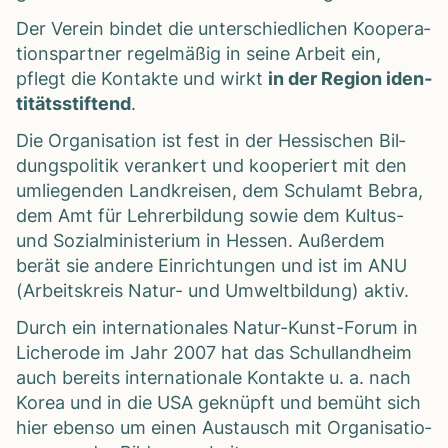
Der Ver­ein bin­det die unter­schied­li­chen Koope­ra­
ti­ons­part­ner regel­mä­ßig in seine Arbeit ein,
pflegt die Kon­takte und wirkt
in der Region iden­
ti­täts­stif­tend
.
Die Orga­ni­sa­tion ist fest in der Hes­si­schen Bil­
dungs­po­li­tik ver­an­kert und koope­riert mit den
umlie­gen­den Land­krei­sen, dem Schul­amt Bebra,
dem Amt für Leh­rer­bil­dung sowie dem Kul­tus-
und Sozi­al­mi­nis­te­rium in Hes­sen. Außer­dem
berät sie andere Ein­rich­tun­gen und ist im ANU
(Arbeits­kreis Natur- und Umwelt­bil­dung) aktiv.
Durch ein inter­na­tio­na­les Natur-Kunst-Forum in
Liche­rode im Jahr 2007 hat das Schul­land­heim
auch bereits inter­na­tio­nale Kon­takte u. a. nach
Korea und in die USA geknüpft und bemüht sich
hier ebenso um einen Aus­tausch mit Orga­ni­sa­tio­