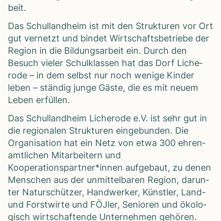
beit.
Das Schul­land­heim ist mit den Struk­tu­ren vor Ort
gut ver­netzt und bin­det Wirt­schafts­be­triebe der
Region in die Bil­dungs­ar­beit ein. Durch den
Besuch vie­ler Schul­klas­sen hat das Dorf Liche­
rode – in dem selbst nur noch wenige Kin­der
leben – stän­dig junge Gäste, die es mit neuem
Leben erfül­len.
Das Schul­land­heim Liche­rode e.V. ist sehr gut in
die regio­na­len Struk­tu­ren ein­ge­bun­den. Die
Orga­ni­sa­tion hat ein Netz von etwa 300 ehren­
amt­li­chen Mit­ar­bei­tern und
Kooperationspartner*innen auf­ge­baut, zu denen
Men­schen aus der unmit­tel­ba­ren Region, dar­un­
ter Natur­schüt­zer, Hand­wer­ker, Künst­ler, Land-
und Forst­wirte und FÖJ­ler, Senio­ren und öko­lo­
gisch wirt­schaf­tende Unter­neh­men gehö­ren.