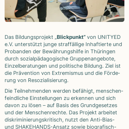
Das Bil­dungs­pro­jekt „
Blick­punkt”
von UNITYED
e.V. unter­stützt junge straf­fäl­lige Inhaf­tierte und
Pro­ban­den der Bewäh­rungs­hilfe in Thü­rin­gen
durch sozi­al­päd­ago­gi­sche Grup­pen­an­ge­bote,
Ein­zel­be­ra­tun­gen und poli­ti­sche Bil­dung. Ziel ist
die Prä­ven­tion von Extre­mis­mus und die För­de­
rung von Reso­zia­li­sie­rung.
Die Teil­neh­men­den wer­den befä­higt, men­schen­
feind­li­che Ein­stel­lun­gen zu erken­nen und sich
davon zu lösen – auf Basis des Grund­ge­set­zes
und der Men­schen­rechte. Das Pro­jekt arbei­tet
dis­kri­mi­nie­rungs­kri­tisch, nutzt den Anti-Bias-
und SHAKE­HANDS-Ansatz sowie bio­gra­fisch-