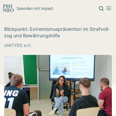
Zum Inhalt springen
Spenden mit Impact
Blick­punkt: Extre­mis­mus­prä­ven­tion im Straf­voll­
zug und Bewäh­rungs­hilfe
UNITYED e.V:.