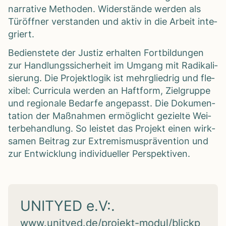
nar­ra­tive Metho­den. Wider­stände wer­den als
Tür­öff­ner ver­stan­den und aktiv in die Arbeit inte­
griert.
Bediens­tete der Jus­tiz erhal­ten Fort­bil­dun­gen
zur Hand­lungs­si­cher­heit im Umgang mit Radi­ka­li­
sie­rung. Die Pro­jekt­lo­gik ist mehr­glied­rig und fle­
xi­bel: Cur­ri­cula wer­den an Haft­form, Ziel­gruppe
und regio­nale Bedarfe ange­passt. Die Doku­men­
ta­tion der Maß­nah­men ermög­licht gezielte Wei­
ter­be­hand­lung. So leis­tet das Pro­jekt einen wirk­
sa­men Bei­trag zur Extre­mis­mus­prä­ven­tion und
zur Ent­wick­lung indi­vi­du­el­ler Per­spek­ti­ven.
UNITYED e.V:.
www.unityed.de/projekt-modul/blickp