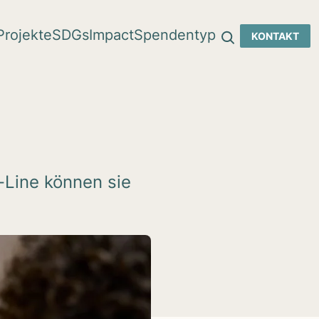
Pro­jekte
SDGs
Impact
Spen­den­typ
KON­TAKT
-Line können sie