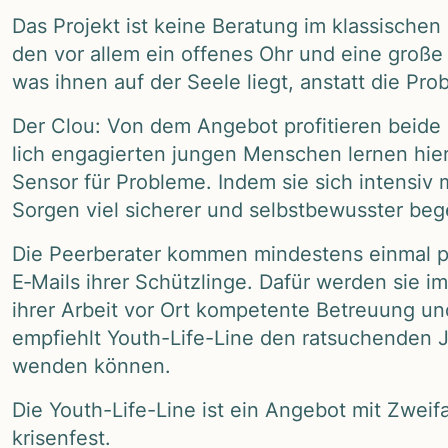
Das Pro­jekt ist keine Bera­tung im klas­si­sche
den vor allem ein offe­nes Ohr und eine große Po
was ihnen auf der Seele liegt, anstatt die Pro­b
Der Clou: Von dem Ange­bot pro­fi­tie­ren beide
lich enga­gier­ten jun­gen Men­schen ler­nen hie
Sen­sor für Pro­bleme. Indem sie sich inten­siv mi
Sor­gen viel siche­rer und selbst­be­wuss­ter be
Die Peer­be­ra­ter kom­men min­des­tens ein­mal 
E‑Mails ihrer Schütz­linge. Dafür wer­den sie im 
ihrer Arbeit vor Ort kom­pe­tente Betreu­ung und
emp­fiehlt Youth-Life-Line den rat­su­chen­den Jug
wen­den kön­nen.
Die Youth-Life-Line ist ein Ange­bot mit Zwei­fa
kri­sen­fest.