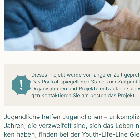
Die­ses Pro­jekt wurde vor län­ge­rer Zeit geprüf
Das Por­trät spie­gelt den Stand zum Zeit­punk
Orga­ni­sa­tio­nen und Pro­jekte ent­wi­ckeln sic
gen kon­tak­tie­ren Sie am bes­ten das Pro­jekt.
Jugend­li­che hel­fen Jugend­li­chen – unkom­p
Jah­ren, die ver­zwei­felt sind, sich das Leben
ken haben, fin­den bei der Youth-Life-Line Gleic