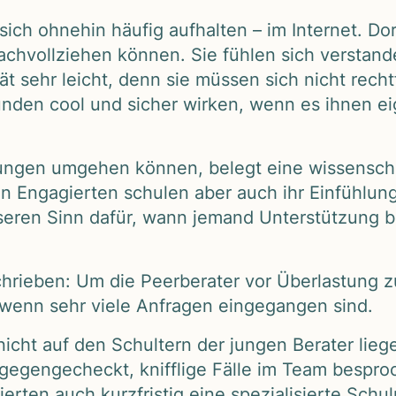
ich ohne­hin häu­fig auf­hal­ten – im Inter­net. Dor
ach­voll­zie­hen kön­nen. Sie füh­len sich ver­stan
 sehr leicht, denn sie müs­sen sich nicht recht­fe
un­den cool und sicher wir­ken, wenn es ihnen eig
tun­gen umge­hen kön­nen, belegt eine wis­sen­schaft
­gen Enga­gier­ten schu­len aber auch ihr Ein­füh­lu
­se­ren Sinn dafür, wann jemand Unter­stüt­zung b
chrie­ben: Um die Peer­be­ra­ter vor Über­las­tung 
wenn sehr viele Anfra­gen ein­ge­gan­gen sind.
 nicht auf den Schul­tern der jun­gen Bera­ter lie­
 gegen­ge­checkt, kniff­lige Fälle im Team bespro
er­ten auch kurz­fris­tig eine spe­zia­li­sierte Schu­