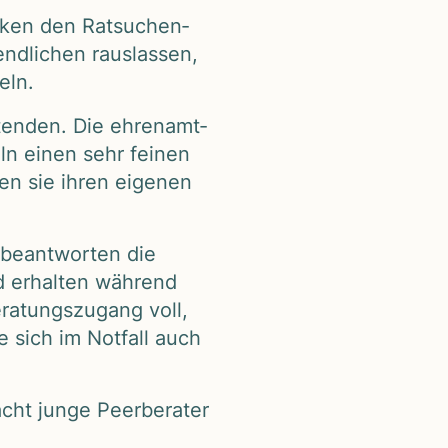
n­ken den Rat­su­chen­
­li­chen raus­las­sen,
eln.
ten­den. Die ehren­amt­
eln einen sehr fei­nen
­nen sie ihren eige­nen
 beant­wor­ten die
nd erhal­ten wäh­rend
a­tungs­zu­gang voll,
ie sich im Not­fall auch
cht junge Peer­be­ra­ter