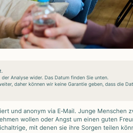
t.
t der Ana­lyse wider. Das Datum fin­den Sie unten.
h wei­ter, daher kön­nen wir keine Garan­tie geben, dass die Dat
li­ziert und anonym via E‑Mail. Junge Men­schen 
 neh­men wol­len oder Angst um einen guten Freun
h­alt­rige, mit denen sie ihre Sor­gen tei­len kön