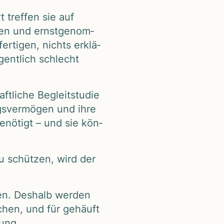
t tref­fen sie auf
­den und ernst­ge­nom­
r­ti­gen, nichts erklä­
ent­lich schlecht
­li­che Begleit­stu­die
ngs­ver­mö­gen und ihre
enö­tigt – und sie kön­
zu schüt­zen, wird der
gen. Des­halb wer­den
­chen, und für gehäuft
lung.