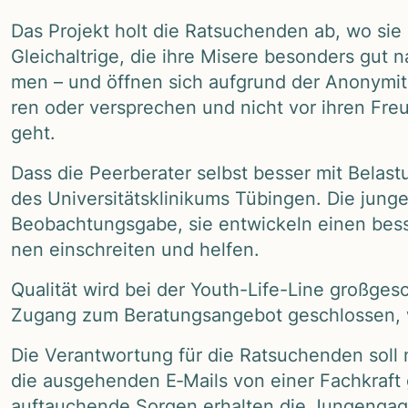
Das Pro­jekt holt die Rat­su­chen­den ab, wo sie s
Gleich­alt­rige, die ihre Misere beson­ders gut n
men – und öff­nen sich auf­grund der Anony­mi­tät
ren oder ver­spre­chen und nicht vor ihren Fre
geht.
Dass die Peer­be­ra­ter selbst bes­ser mit Belas­
des Uni­ver­si­täts­kli­ni­kums Tübin­gen. Die jun
Beob­ach­tungs­gabe, sie ent­wi­ckeln einen bes
nen ein­schrei­ten und hel­fen.
Qua­li­tät wird bei der Youth-Life-Line groß­ge­s
Zugang zum Bera­tungs­an­ge­bot geschlos­sen, 
Die Ver­ant­wor­tung für die Rat­su­chen­den soll
die aus­ge­hen­den E‑Mails von einer Fach­kraft
auf­tau­chende Sor­gen erhal­ten die Jun­g­en­ga­gi