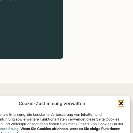
Cookie-Zustimmung verwalten
n
Trans­pa­renz & ITZ
Kon­takt
Daten­schutz
Impres­sum
Coo­kies
timale Erfahrung, die konstante Verbesserung von Inhalten und
nführung sowie weitere Funktionalitäten verwendet diese Seite Cookies.
en und Widerspruchsoptionen finden Sie unter »Einsatz von Cookies« in der
zerklärung
.
Wenn Sie Cookies ablehnen, werden Sie einige Funktionen