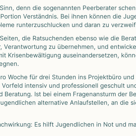
n Sinn, denn die soge­nann­ten Peer­be­ra­ter sche
r­tion Ver­ständ­nis. Bei ihnen kön­nen die Jugend
leme run­ter­zu­schlu­cken und daran zu ver­zwei­f
 Sei­ten, die Rat­su­chen­den ebenso wie die Bera­
r, Ver­ant­wor­tung zu über­neh­men, und ent­wi­ck
t Kri­sen­be­wäl­ti­gung aus­ein­an­der­set­zen, kön
geg­nen.
pro Woche für drei Stun­den ins Pro­jekt­büro und
Vor­feld inten­siv und pro­fes­sio­nell geschult u
 Bera­tung. Ist bei einem Fra­gen­an­sturm der Ber
end­li­chen alter­na­tive Anlauf­stel­len, an die s
ch­wir­kung: Es hilft Jugend­li­chen in Not und ma