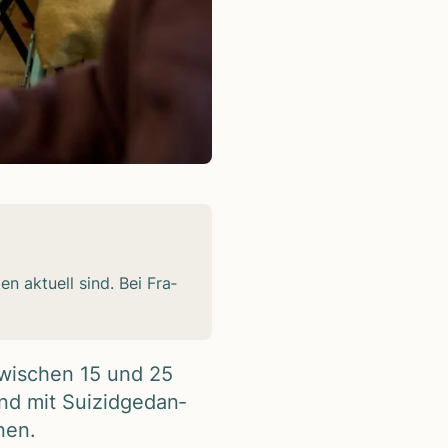
en aktu­ell sind. Bei Fra­
zwi­schen 15 und 25
d mit Sui­zid­ge­dan­
­nen.