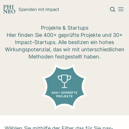
Zum Inhalt springen
Spenden mit Impact
Pro­jekte & Start­ups
Hier finden Sie 400+ geprüfte Projekte und 30+
Impact-Startups. Alle besitzen ein hohes
Wirkungspotenzial, das wir
mit unterschiedlichen
Methoden
festgestellt haben.
Wäh­len Sie mit­hilfe der Fil­ter das für Sie pas­